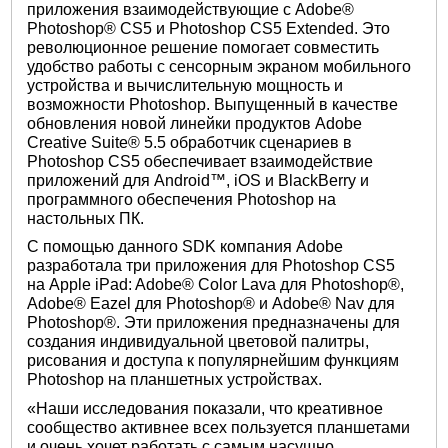
приложения взаимодействующие с Adobe®
Photoshop® CS5 и Photoshop CS5 Extended. Это
революционное решение помогает совместить
удобство работы с сенсорным экраном мобильного
устройства и вычислительную мощность и
возможности Photoshop. Выпущенный в качестве
обновления новой линейки продуктов Adobe
Creative Suite® 5.5 обработчик сценариев в
Photoshop CS5 обеспечивает взаимодействие
приложений для Android™, iOS и BlackBerry и
программного обеспечения Photoshop на
настольных ПК.
С помощью данного SDK компания Adobe
разработала три приложения для Photoshop CS5
на Apple iPad: Adobe® Color Lava для Photoshop®,
Adobe® Eazel для Photoshop® и Adobe® Nav для
Photoshop®. Эти приложения предназначены для
создания индивидуальной цветовой палитры,
рисования и доступа к популярнейшим функциям
Photoshop на планшетных устройствах.
«Наши исследования показали, что креативное
сообщество активнее всех пользуется планшетами
и очень хочет работать с самым насущно