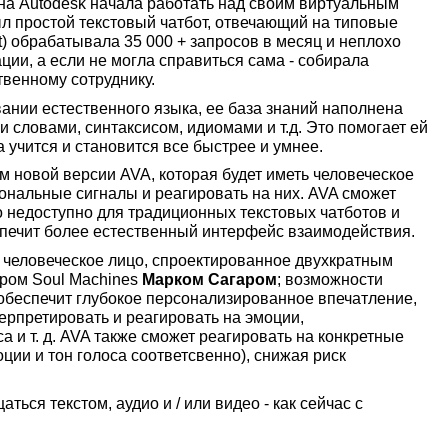
на Autodesk начала работать над своим виртуальным
л простой текстовый чатбот, отвечающий на типовые
nt) обрабатывала 35 000 + запросов в месяц и неплохо
ии, а если не могла справиться сама - собирала
венному сотруднику.
нии естественного языка, ее база знаний наполнена
 словами, синтаксисом, идиомами и т.д. Это помогает ей
 учится и становится все быстрее и умнее.
ем новой версии AVA, которая будет иметь человеческое
иональные сигналы и реагировать на них. AVA сможет
о недоступно для традиционных текстовых чатботов и
спечит более естественный интерфейс взаимодействия.
 человеческое лицо, спроектированное двухкратным
ром Soul Machines
Марком Сагаром
; возможности
 обеспечит глубокое персонализированное впечатление,
терпретировать и реагировать на эмоции,
 и т. д. AVA также сможет реагировать на конкретные
ции и тон голоса соответсвенно), снижая риск
ться текстом, аудио и / или видео - как сейчас с