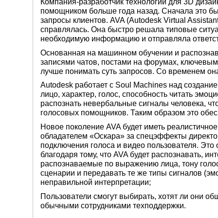
Компания-разработчик технологий для 3D дизай
помощником больше года назад. Сначала это бы
запросы клиентов. AVA (Autodesk Virtual Assista
справлялась. Она быстро решала типовые ситуац
необходимую информацию и отправляла ответст
Основанная на машинном обучении и распознава
записями чатов, постами на форумах, ключевыми
лучше понимать суть запросов. Со временем она
Autodesk работает с Soul Machines над создани
лицо, характер, голос, способность читать эмоц
распознать невербальные сигналы человека, чт
голосовых помощников. Таким образом это обе
Новое поколение AVA будет иметь реалистичное
обладателем «Оскара» за спецэффекты директо
подключения голоса и видео пользователя. Это
благодаря тому, что AVA будет распознавать, ин
распознаваемые по выражению лица, тону голоса
сценарии и передавать те же типы сигналов (эмо
неправильной интерпретации;
Пользователи смогут выбирать, хотят ли они обща
обычными сотрудниками техподдержки.