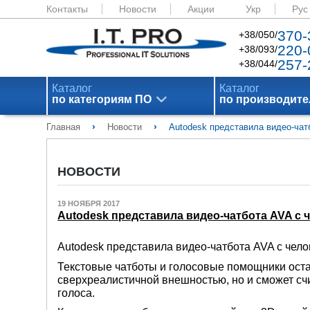
Контакты
Новости
Акции
Укр
Рус
370-
+38/050/
220-
+38/093/
257-
+38/044/
Каталог
Каталог
по категориям ПО
по производит
›
›
Главная
Новости
Autodesk представила видео-чат
НОВОСТИ
19 НОЯБРЯ 2017
Autodesk представила видео-чатбота AVA с 
Autodesk представила видео-чатбота AVA с чело
Текстовые чатботы и голосовые помощники оста
сверхреалистичной внешностью, но и сможет сч
голоса.