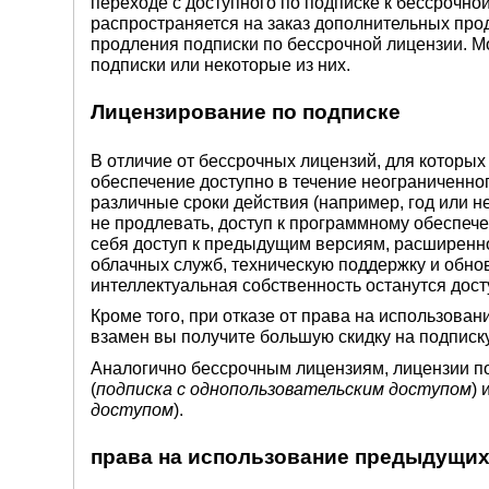
переходе с доступного по подписке к бессрочной
распространяется на заказ дополнительных про
продления подписки по бессрочной лицензии. М
подписки или некоторые из них.
Лицензирование по подписке
В отличие от бессрочных лицензий, для которы
обеспечение доступно в течение неограниченног
различные сроки действия (например, год или нес
не продлевать, доступ к программному обеспеч
себя доступ к предыдущим версиям, расширенн
облачных служб, техническую поддержку и обно
интеллектуальная собственность останутся дост
Кроме того, при отказе от права на использова
взамен вы получите большую скидку на подписку
Аналогично бессрочным лицензиям, лицензии по
(
подписка с однопользовательским доступом
) 
доступом
).
права на использование предыдущих