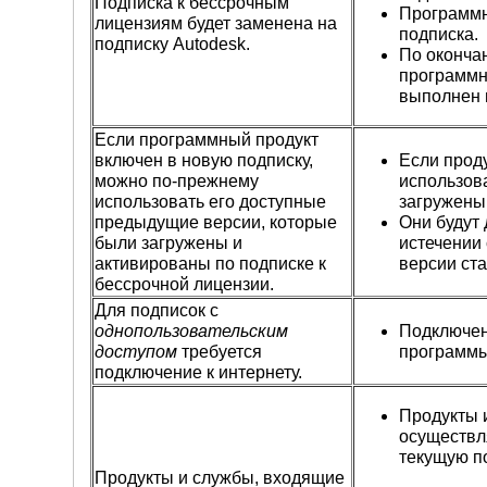
Подписка к бессрочным
Программно
лицензиям будет заменена на
подписка.
подписку Autodesk.
По оконча
программн
выполнен 
Если программный продукт
включен в новую подписку,
Если прод
можно по-прежнему
использов
использовать его доступные
загружены
предыдущие версии, которые
Они будут 
были загружены и
истечении
активированы по подписке к
версии ст
бессрочной лицензии.
Для подписок с
однопользовательским
Подключен
доступом
требуется
программы 
подключение к интернету.
Продукты 
осуществля
текущую п
Продукты и службы, входящие