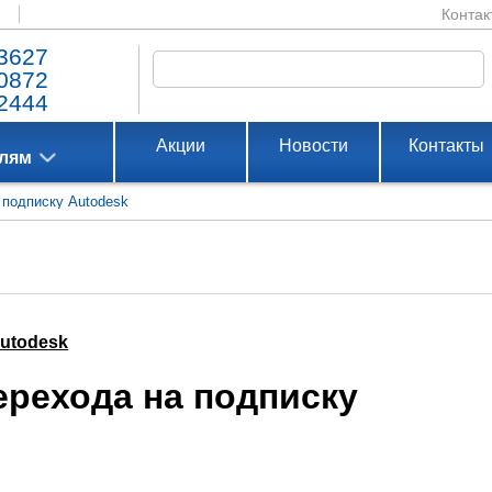
Контак
3627
0872
2444
Акции
Новости
Контакты
елям
 подписку Autodesk
utodesk
ерехода на подписку