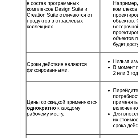
в состав программных
Например, 
комплексов Design Suite и
комплекса 
Creation Suite отличаются от
проектиро
продуктов в отраслевых
объектов. 
коллекциях.
бессрочной
проектиро
объектов п
будет досту
Нельзя изм
Сроки действия являются
В момент п
фиксированными.
2 или 3 год
Перейдите
потребнос
Цены со скидкой применяются
применять
однократно
к каждому
включенно
рабочему месту.
Для внесе
их стоимос
срока дейс