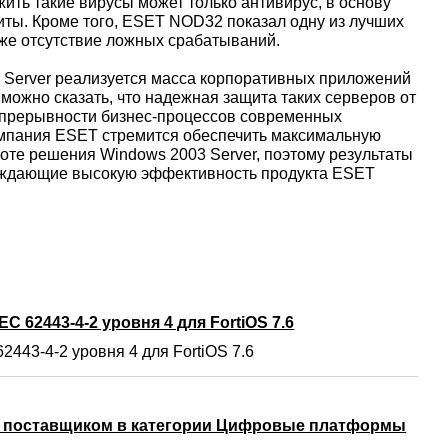
ить такие вирусы может только антивирус, в основу
иты. Кроме того, ESET NOD32 показал одну из лучших
кже отсутствие ложных срабатываний.
 Server реализуется масса корпоративных приложений
можно сказать, что надежная защита таких серверов от
епрерывности бизнес-процессов современных
омпания ESET стремится обеспечить максимальную
оте решения Windows 2003 Server, поэтому результаты
ерждающие высокую эффективность продукта ESET
C 62443-4-2 уровня 4 для FortiOS 7.6
2443-4-2 уровня 4 для FortiOS 7.6
м поставщиком в категории Цифровые платформы