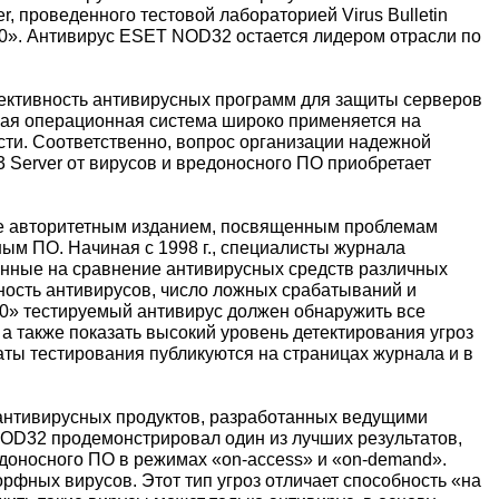
, проведенного тестовой лабораторией Virus Bulletin
100». Антивирус ESET NOD32 остается лидером отрасли по
ективность антивирусных программ для защиты серверов
ная операционная система широко применяется на
сти. Соответственно, вопрос организации надежной
 Server от вирусов и вредоносного ПО приобретает
лее авторитетным изданием, посвященным проблемам
м ПО. Начиная с 1998 г., специалисты журнала
енные на сравнение антивирусных средств различных
ность антивирусов, число ложных срабатываний и
00» тестируемый антивирус должен обнаружить все
, а также показать высокий уровень детектирования угроз
ьтаты тестирования публикуются на страницах журнала и в
 антивирусных продуктов, разработанных ведущими
D32 продемонстрировал один из лучших результатов,
доносного ПО в режимах «on-access» и «on-demand».
фных вирусов. Этот тип угроз отличает способность «на