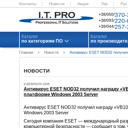
Контакты
Новости
Акции
Укр
Рус
370-
+38/050/
220-
+38/093/
257-
+38/044/
Каталог
Каталог
по категориям ПО
по производит
›
›
Главная
Новости
Антивирус ESET NOD32 получил 
НОВОСТИ
9 ФЕВРАЛЯ 2008
Антивирус ESET NOD32 получил награду «VB
платформе Windows 2003 Server
Антивирус ESET NOD32 получил награду «VB10
Windows 2003 Server
Сегодня компания ESET — международный разр
компьютерной безопасности — сообщает о том,