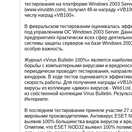
тестирования на платформе Windows 2003 Server
(www.virusbtn.com), получил 48-ю награду «VB
числу наград «VB100».
В февральском тестировании оценивалась эфф
под управлением ОС Windows 2003 Server. Дан
предприятиях практически всех сфер деятельно
системы защиты серверов на базе Windows 2003
особую важность.
Журнал «Virus Bulletin 100%» является наибо
борьбы с компьютерными вирусами и вредоносны
периодически проводят тестирования, направл
вендоров. В ходе тестов оценивается эффектив
скорость работы. Для получения награды «VB1
вирусы из коллекции «диких» вирусов - Wild List
из собственной коллекции Virus Bulletin. Резул
Интернете.
В последнем тестировании приняли участие 27
мировыми производителями. Антивирус ESET NO
выявив 100% большинства видов вирусов и вре
Отметим, что ESET NOD32 выявил 100% полимор