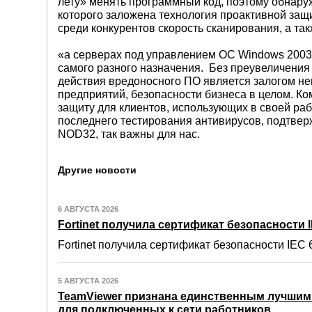
лету» менять программный код, поэтому обнаруж
которого заложена технология проактивной защ
среди конкурентов скорость сканирования, а та
«а серверах под управлением ОС Windows 2003
самого разного назначения. Без преувеличения 
действия вредоносного ПО является залогом н
предприятий, безопасности бизнеса в целом. К
защиту для клиентов, использующих в своей раб
последнего тестирования антивирусов, подтв
NOD32, так важны для нас.
Другие новости
6 АВГУСТА 2026
Fortinet получила сертификат безопасности IE
Fortinet получила сертификат безопасности IEC 6
5 АВГУСТА 2026
TeamViewer признана единственным лучши
для подключенных к сети работников