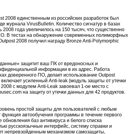
st 2008 единственным из российских разработок был
 журнала VirusBulletin. Количество сигнатур в базах
ь 2008 года увеличилось на 150 тысяч, что существенно
ПО. В тестах на обнаружение современных полиморфных
Outpost 2008 получил награду Bronze Anti-Polymorphic
 данные» защитит ваш ПК от вредоносных и
онфиденциальной информации в их адрес. Работа
ках доверенного ПО, делает использование Outpost
8 включает усиленный Anti-leak (модуль защиты от утечки
o 2008 с модулем Anti-Leak завоевал 1-ое место с
usec.com на защиту от утечки данных для 42 продуктов.
й уровень простой защиты для пользователей с любым
т функция автообучения программы в течение первого
е обновления баз антивируса и белого списка
тью русскоязычные интерфейс, систему справки и
ает непревзойденным механизмом самозащиты,