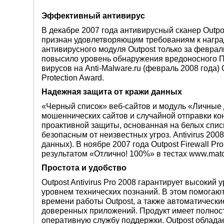
Эффективный антивирус
В декабре 2007 года антивирусный сканер Outpo
признан удовлетворяющим требованиям к награде
антивирусного модуля Outpost только за феврал
повысило уровень обнаружения вредоносного 
вирусов на Anti-Malware.ru (февраль 2008 года) 
Protection Award.
Надежная защита от кражи данных
«Черный список» веб-сайтов и модуль «Личные
мошеннических сайтов и случайной отправки к
проактивной защиты, основанная на белых спис
безопасным от неизвестных угроз. Antivirus 200
данных). В ноябре 2007 года Outpost Firewall Pr
результатом «Отлично! 100%» в тестах www.mato
Простота и удобство
Outpost Antivirus Pro 2008 гарантирует высоки
уровнем технических познаний. В этом помогаю
времени работы Outpost, а также автоматически
доверенных приложений. Продукт имеет полнос
оперативную службу поддержки. Outpost облад