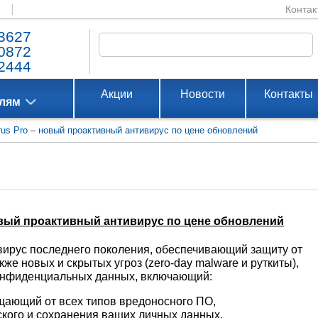
Контак
3627
0872
2444
Акции
Новости
Контакты
елям
irus Pro – новый проактивный антивирус по цене обновлений
 новый проактивный антивирус по цене обновлений
ивирус последнего поколения, обеспечивающий защиту от
же новых и скрытых угроз (zero-day malware и руткиты),
конфиденциальных данных, включающий:
ающий от всех типов вредоносного ПО,
кого и сохранения ваших личных данных,