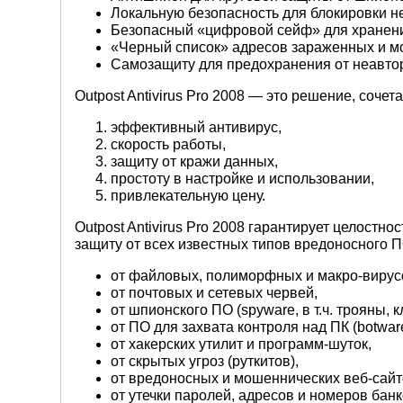
Локальную безопасность для блокировки не
Безопасный «цифровой сейф» для хранен
«Черный список» адресов зараженных и м
Самозащиту для предохранения от неавто
Outpost Antivirus Pro 2008 — это решение, соче
эффективный антивирус,
скорость работы,
защиту от кражи данных,
простоту в настройке и использовании,
привлекательную цену.
Outpost Antivirus Pro 2008 гарантирует целост
защиту от всех известных типов вредоносного П
от файловых, полиморфных и макро-вирус
от почтовых и сетевых червей,
от шпионского ПО (spyware, в т.ч. трояны,
от ПО для захвата контроля над ПК (botware
от хакерских утилит и программ-шуток,
от скрытых угроз (руткитов),
от вредоносных и мошеннических веб-сайт
от утечки паролей, адресов и номеров банк