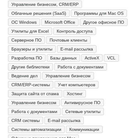
Управление бизнесом, CRM/ERP
Облачные решения (SaaS)
Программы для Mac OS
ОС Windows
Microsoft Office
Другое офисное ПО
Утилиты для Excel
Контроль доступа
Серверное ПО
Почтовые клиенты
Браузеры и утилиты
E-mail рассылка
Разработка ПО
Базы данных
ActiveX
VCL
Другие библиотеки
Работа с документами
Ведение дел
Управление бизнесом
CRM/ERP-системы
Учет компьютеров
Защита сайта от спама
Хостинг
Управление бизнесом
Антивирусное ПО
Работа с документами
Сетевые утилиты
CRM системы
E-mail рассылка
Системы автоматизации
Коммуникации