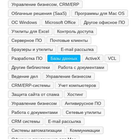
Управление бизнесом, CRM/ERP
Облачные решения (SaaS)
Программы для Mac OS
ОС Windows
Microsoft Office
Другое офисное ПО
Утилиты для Excel
Контроль доступа
Серверное ПО
Почтовые клиенты
Браузеры и утилиты
E-mail рассылка
Разработка ПО
Базы данных
ActiveX
VCL
Другие библиотеки
Работа с документами
Ведение дел
Управление бизнесом
CRM/ERP-системы
Учет компьютеров
Защита сайта от спама
Хостинг
Управление бизнесом
Антивирусное ПО
Работа с документами
Сетевые утилиты
CRM системы
E-mail рассылка
Системы автоматизации
Коммуникации