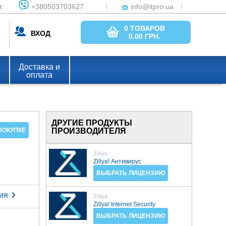
т:
+380503703627
info@itpro.ua
0 ТОВАРОВ
ВХОД
0.00
ГРН.
Доставка и
оплата
ДРУГИЕ ПРОДУКТЫ
ПРОИЗВОДИТЕЛЯ
ПОКУПКЕ
Zillya
Zillya! Антивирус
ВЫБРАТЬ ЛИЦЕНЗИЮ
ия
Zillya
Zillya! Internet Security
ВЫБРАТЬ ЛИЦЕНЗИЮ