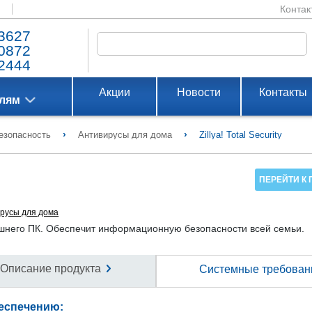
Контак
3627
0872
2444
Акции
Новости
Контакты
елям
›
›
езопасность
Антивирусы для дома
Zillya! Total Security
ПЕРЕЙТИ К 
русы для дома
шнего ПК. Обеспечит информационную безопасности всей семьи.
Описание продукта
Системные требован
еспечению: