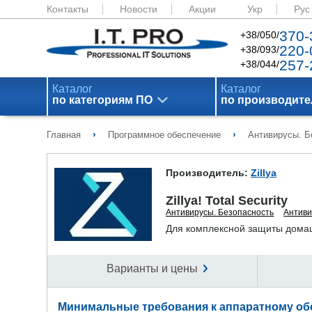
Контакты
Новости
Акции
Укр
Рус
370-
+38/050/
220-
+38/093/
257-
+38/044/
Каталог
Каталог
по категориям ПО
по производит
›
›
Главная
Программное обеспечение
Антивирусы. Б
Производитель:
Zillya
Zillya! Total Security
Антивирусы. Безопасность
Антиви
Для комплексной защиты дома
Варианты и цены
Минимальные требования к аппаратному об