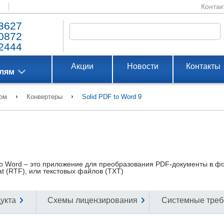
Контак
3627
0872
2444
Акции
Новости
Контакты
елям
›
›
том
Конвертеры
Solid PDF to Word 9
to Word – это приложение для преобразования PDF-документы в ф
at (RTF), или текстовых файлов (TXT)
укта
Схемы лицензирования
Системные треб