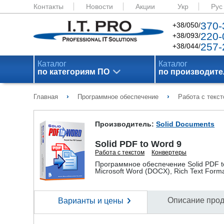
Контакты
Новости
Акции
Укр
Рус
370-
+38/050/
220-
+38/093/
257-
+38/044/
Каталог
Каталог
по категориям ПО
по производит
›
›
Главная
Программное обеспечение
Работа с текс
Производитель:
Solid Documents
Solid PDF to Word 9
Работа с текстом
Конвертеры
Программное обеспечение Solid PDF 
Microsoft Word (DOCX), Rich Text Form
Описание прод
Варианты и цены