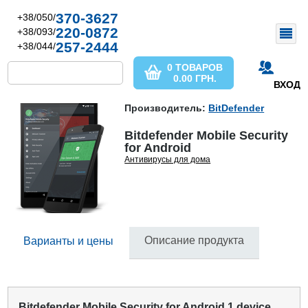
370-3627
+38/050/
220-0872
+38/093/
257-2444
+38/044/
0 ТОВАРОВ
0.00
ГРН.
ВХОД
Производитель:
BitDefender
Bitdefender Mobile Security
for Android
Антивирусы для дома
Описание продукта
Варианты и цены
Bitdefender Mobile Security for Android 1 device