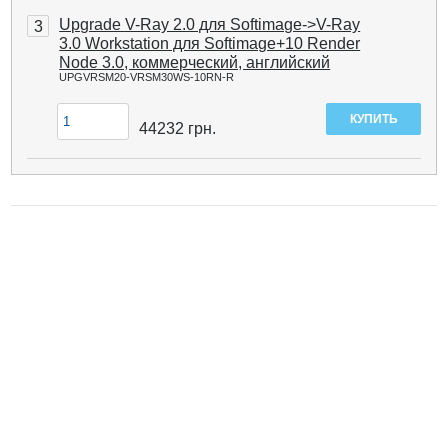
Upgrade V-Ray 2.0 для Softimage->V-Ray
3
3.0 Workstation для Softimage+10 Render
Node 3.0, коммерческий, английский
UPGVRSM20-VRSM30WS-10RN-R
44232
грн.