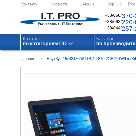
Контакты
Новости
Акции
Укр
Рус
370-
+38/050/
220-
+38/093/
257-
+38/044/
Каталог
Каталог
по категориям ПО
по производит
›
Главная
Ноутбук 15/N3450/4/1TB/GT810 2GB/DRW/Lin/Si