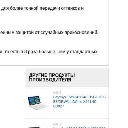
 для более точной передачи оттенков и
женным защитой от случайных прикосновений.
 то есть в 3 раза больше, чем у стандартных
ДРУГИЕ ПРОДУКТЫ
ПРОИЗВОДИТЕЛЯ
ASUS
Ноутбук 15/N3450/4/1TB/GT810 2
GB/DRW/Lin/White X541NC-
GO027
ASUS