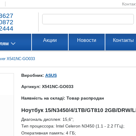
Контак
3627
0872
2444
Акции
Новости
Контакты
елям
lver X541NC-GO033
Виробник:
ASUS
Артикул: X541NC-GO033
Наявність на складі: Товар распродан
Ноутбук 15/N3450/4/1TB/GT810 2GB/DRW/L
Диагональ дисплея:
15,6";
Тип процессора:
Intel Celeron N3450 (1.1 - 2.2 ГГц);
Оперативная память:
4 ГБ;