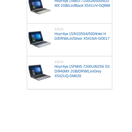
Ноутбук 15M/i3-7100U/4/500/920
MX 2GB/Lin/Black X541UV-GQ988
ASUS
Ноутбук 15/N3350/4/500/Intel H
D/DRW/Lin/Silver X541NA-GO017
ASUS
Ноутбук 15FM/i5-7200U/8/256 SS
D/940MX 2GB/DRW/Lin/Grey
X542UQ-DM026