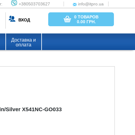
т:
+380503703627
info@itpro.ua
0 ТОВАРОВ
ВХОД
0.00
ГРН.
Доставка и
оплата
in/Silver X541NC-GO033