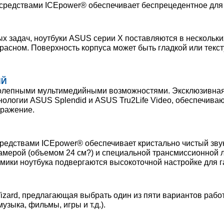
 средствами ICEpower® обеспечивает беспрецедентное для
задач, ноутбуки ASUS серии X поставляются в нескольких
расном. Поверхность корпуса может быть гладкой или текс
ИЙ
колепными мультимедийными возможностями. Эксклюзивная
ологии ASUS Splendid и ASUS Tru2Life Video, обеспечива
бражение.
редствами ICEpower® обеспечивает кристально чистый звук
амерой (объемом 24 см?) и специальной трансмиссионной л
амики ноутбука подвергаются высокоточной настройке для г
izard, предлагающая выбрать один из пяти вариантов рабо
зыка, фильмы, игры и т.д.).