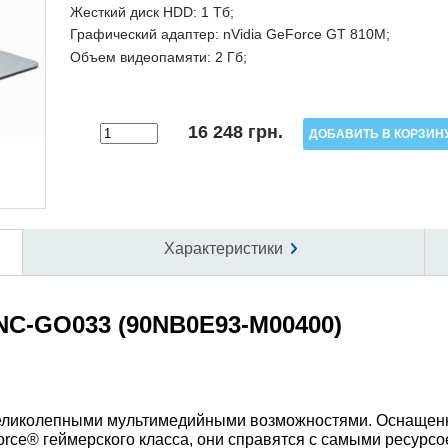
Жесткий диск HDD:
1 Тб;
Графический адаптер:
nVidia GeForce GT 810M;
Объем видеопамяти:
2 Гб;
16 248
грн.
Характеристики
NC-GO033 (90NB0E93-M00400)
великолепными мультимедийными возможностями. Оснащен
rce® геймерского класса, они справятся с самыми ресурс