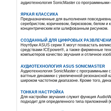
аудиотехнология SonicMaster со программными
ЯРКАЯ КЛАССИКА
Предназначенные для выполнения повседневных 
серебристом, коричневом, бирюзовом, белом и к
концентрическим или шлифованным рисунком.
СОЗДАННЫЙ ДЛЯ ЦИФРОВЫХ РАЗВЛЕЧЕН
Ноутбуки ASUS серии X могут похвастать вели
средствами ICEpower®, а также фирменные техн
компьютеров качество звучания и отличное изо
АУДИОТЕХНОЛОГИЯ ASUS SONICMASTER
Аудиотехнология SonicMaster с программными с
ваттные динамики с увеличенной резонансной к
широком частотном диапазоне. Кроме того, дин
ТОНКАЯ НАСТРОЙКА
Для настройки звучания служит функция AudioW
подходит для определенного типа приложений (му