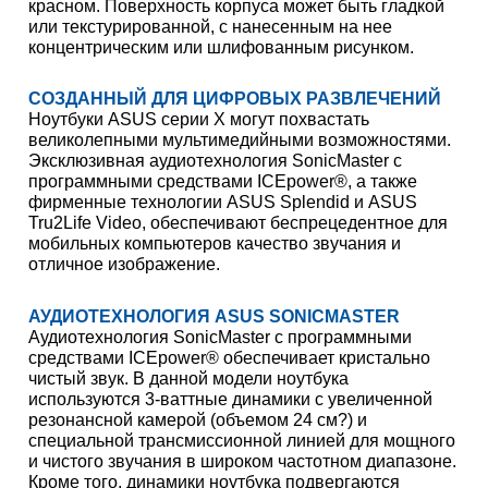
красном. Поверхность корпуса может быть гладкой
или текстурированной, с нанесенным на нее
концентрическим или шлифованным рисунком.
СОЗДАННЫЙ ДЛЯ ЦИФРОВЫХ РАЗВЛЕЧЕНИЙ
Ноутбуки ASUS серии X могут похвастать
великолепными мультимедийными возможностями.
Эксклюзивная аудиотехнология SonicMaster с
программными средствами ICEpower®, а также
фирменные технологии ASUS Splendid и ASUS
Tru2Life Video, обеспечивают беспрецедентное для
мобильных компьютеров качество звучания и
отличное изображение.
АУДИОТЕХНОЛОГИЯ ASUS SONICMASTER
Аудиотехнология SonicMaster с программными
средствами ICEpower® обеспечивает кристально
чистый звук. В данной модели ноутбука
используются 3-ваттные динамики с увеличенной
резонансной камерой (объемом 24 см?) и
специальной трансмиссионной линией для мощного
и чистого звучания в широком частотном диапазоне.
Кроме того, динамики ноутбука подвергаются