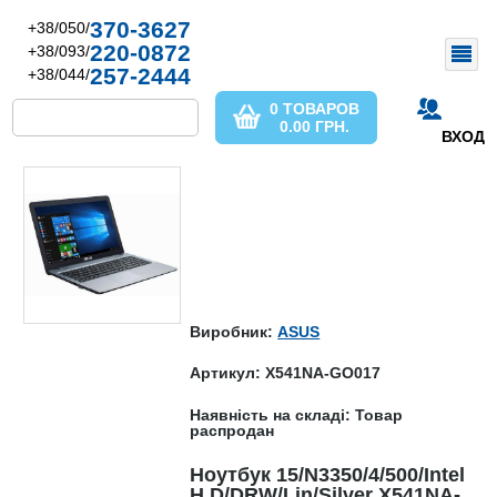
370-3627
+38/050/
220-0872
+38/093/
257-2444
+38/044/
0 ТОВАРОВ
0.00
ГРН.
ВХОД
Виробник:
ASUS
Артикул: X541NA-GO017
Наявність на складі: Товар
распродан
Ноутбук 15/N3350/4/500/Intel
H D/DRW/Lin/Silver X541NA-