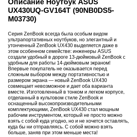
Описание
Ноутбук ASUS
UX430UQ-GV164T (90NB0DS5-
M03730)
Серия ZenBook всегда была особым видом
ультрапортативных ноутбуков, но элегантный и
утонченный ZenBook UX430 выделяется даже в
этом особенном семействе: инженеры ASUS
создали удобный в дороге 13-дюймовый ZenBook с
удобным для работы 14-дюймовым экраном!
Впервые покупатель не оказывается перед
сложным выбором между портативностью и
размером экрана — новый ZenBook UX430
совмещает невозможное и дает оба варианта
вместе. Изготовленный в тонком и легком корпусе,
отделанный в культовом стиле ZenBook и
оснащенный высокопроизводительными
комплектующими, ZenBook UX430 стал мощным
рабочим инструментом, который не просто можно
взять с собой куда угодно, но и не хочется оставлять,
куда бы ни отправляясь. С собой можно взять
больше, заняв при этом меньше места!