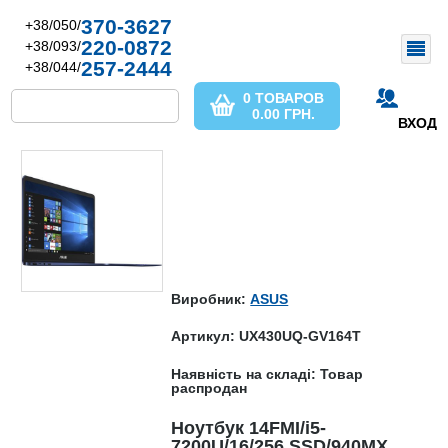
370-3627
+38/050/
220-0872
+38/093/
257-2444
+38/044/
0 ТОВАРОВ
0.00
ГРН.
ВХОД
Виробник:
ASUS
Артикул: UX430UQ-GV164T
Наявність на складі: Товар
распродан
Ноутбук 14FMI/i5-
7200U/16/256 SSD/940MX