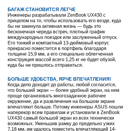
БАГАЖ СТАНОВИТСЯ ЛЕГЧЕ
Инженеры разрабатывали ZenBook UX430 с
прицелом на то, чтобы использовать его везде, куда
бы ни закинула активная жизнь — будь это
бесконечная череда встреч, плотный график
международных поездок или заслуженный отпуск.
Его тонкий и компактный 13-дюймовый корпус
прекрасно поместится в портфель благодаря
толщине 15,9 мм, а его специально облегченная
конструкция массой всего 1,25 кг не будет обузой,
куда бы ни пришлось отправиться.
БОЛЬШЕ УДОБСТВА, ЯРЧЕ ВПЕЧАТЛЕНИЯ!
Когда дело доходит до работы, любой согласится,
что больший экран — более удобный экран, на нем
проще организовать многозадачное рабочее
окружение, да и развлечения на большом экране
впечатляют больше. Потому инженеры ASUS пошли
наперекор всем правилам и установили в ZenBook
UX430 самый большой экран из всех технически
возможных. Уменьшив рамку до предельно узких
7,18 мм, им удалось поместить впечатляющий 14-