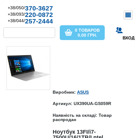
370-3627
+38/050/
220-0872
+38/093/
257-2444
+38/044/
0 ТОВАРОВ
0.00
ГРН.
ВХОД
Виробник:
ASUS
Артикул: UX390UA-GS059R
Наявність на складі: Товар
распродан
Ноутбук 13FI/i7-
7500U/16/1TB/I ntel