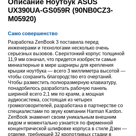
Описание
Ноутбук ASUS
UX390UA-GS059R (90NB0CZ3-
M05920)
Само совершенство
Разработка ZenBook 3 поставила перед
инженерами и технологами несколько очень
серьезных вызовов. Сверхтонкий корпус толщиной
11,9 мм означал, что придется изобрести самые
миниатюрные в мире шарниры для крепления
крышки ноутбука — всего 3 миллиметра высотой —
чтобы сохранить благородство его очертаний.
Чтобы разместить полноразмерную клавиатуру,
понадобилось разработать рабочую панель
шириной всего 2,1 мм по краям, а мощная
аудиосистема, состоящая из четырех
громкоговорителей, разработана в партнерстве со
специалистами по звуку компании Harman Kardon.
ZenBook знаменит своим уникальным внешним
видом и моментально узнается по фирменной
концентрической шлифовке корпуса в стиле Дзен —
отделке, требующей 32 кропотливых стадии в