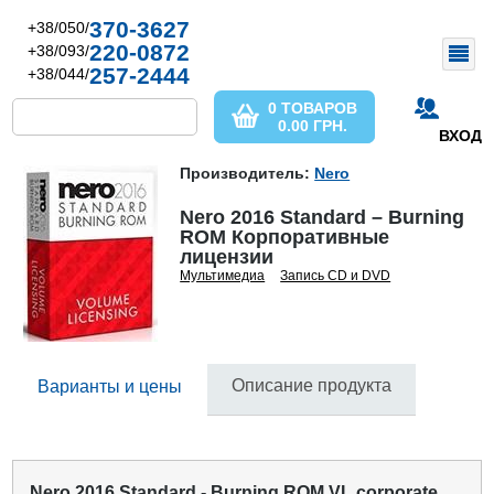
370-3627
+38/050/
220-0872
+38/093/
257-2444
+38/044/
0 ТОВАРОВ
0.00
ГРН.
ВХОД
Производитель:
Nero
Nero 2016 Standard – Burning
ROM Корпоративные
лицензии
Мультимедиа
Запись CD и DVD
Описание продукта
Варианты и цены
Nero 2016 Standard - Burning ROM VL corporate