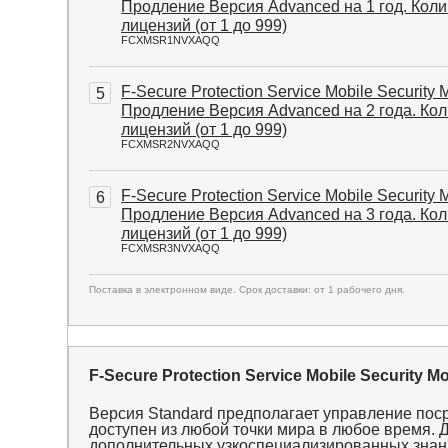
Продление Версия Advanced на 1 год. Кол
лицензий (от 1 до 999)
FCXMSR1NVXAQQ
F-Secure Protection Service Mobile Security 
5
Продление Версия Advanced на 2 года. Ко
лицензий (от 1 до 999)
FCXMSR2NVXAQQ
F-Secure Protection Service Mobile Security 
6
Продление Версия Advanced на 3 года. Ко
лицензий (от 1 до 999)
FCXMSR3NVXAQQ
Поставка в электронном виде. Срок доставки: от 1 рабочего дня.
F-Secure Protection Service Mobile Securit
Версия Standard предполагает управление пос
доступен из любой точки мира в любое время. 
дополнительных узкоспециализированных знан