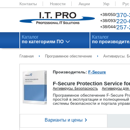
Контакты
Новости
Акции
Укр
Рус
370-
+38/050/
220-
+38/093/
257-
+38/044/
Каталог
Каталог
по категориям ПО
по производит
›
›
Главная
Программное обеспечение
Антивирусы. Б
Производитель:
F-Secure
F-Secure Protection Service fo
Антивирусы. Безопасность
Антивирусы для
Программное обеспечение F-Secure Prot
простой в эксплуатации и полноценный
системы безопасности и портала управ
Варианты и цены