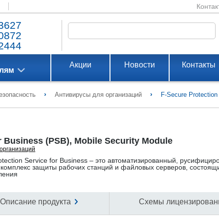
Контак
3627
0872
2444
Акции
Новости
Контакты
елям
›
›
езопасность
Антивирусы для организаций
F-Secure Protection
r Business (PSB), Mobile Security Module
 организаций
ection Service for Business – это автоматизированный, русифицир
 комплекс защиты рабочих станций и файловых серверов, состоящ
ления
Описание продукта
Схемы лицензирован