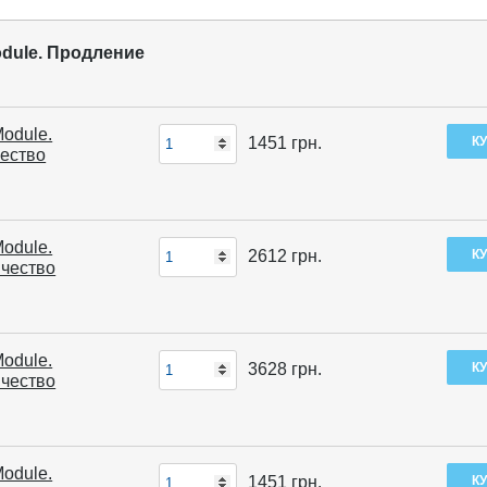
Module. Продление
Module.
1451
грн.
чество
Module.
2612
грн.
ичество
Module.
3628
грн.
ичество
Module.
1451
грн.