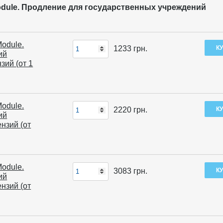
y Module. Продление для государственных учреждений
Module.
1233
грн.
ий
зий (от 1
Module.
2220
грн.
ий
нзий (от
Module.
3083
грн.
ий
нзий (от