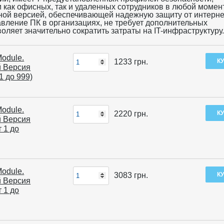
 как офисных, так и удаленных сотрудников в любой момен
ой версией, обеспечивающей надежную защиту от интернет
вление ПК в организациях, не требует дополнительных
оляет значительно сократить затраты на IT-инфраструктуру
Module.
1233
грн.
й Версия
1 до 999)
Module.
2220
грн.
й Версия
т 1 до
Module.
3083
грн.
й Версия
т 1 до