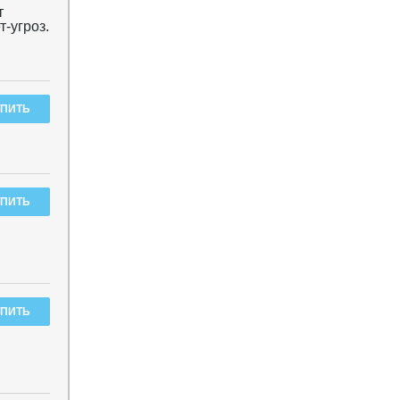
т
-угроз.
.