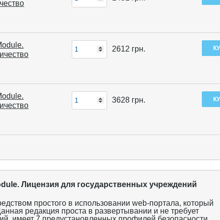
ичество
Module.
2612
грн.
личество
Module.
3628
грн.
личество
y Module. Лицензия для государственных учреждений
редством простого в использовании web-портала, который
Данная редакция проста в развертывании и не требует
ий, имеет 7 предустановленных профилей безопасности,