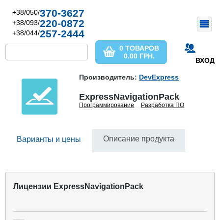
370-3627
+38/050/
220-0872
+38/093/
257-2444
+38/044/
0 ТОВАРОВ
0.00
ГРН.
ВХОД
Производитель:
DevExpress
ExpressNavigationPack
Программирование
Разработка ПО
Описание продукта
Варианты и цены
Лицензии ExpressNavigationPack