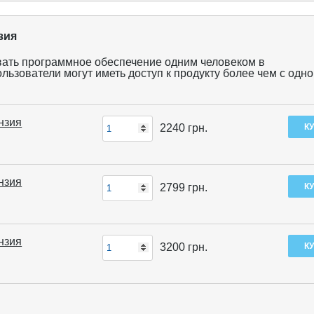
зия
вать программное обеспечение одним человеком в
ьзователи могут иметь доступ к продукту более чем с одно
ензия
2240
грн.
ензия
2799
грн.
ензия
3200
грн.