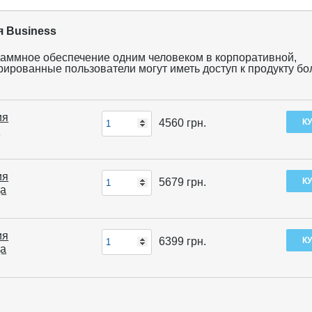
я Business
раммное обеспечение одним человеком в корпоративной,
рированные пользователи могут иметь доступ к продукту бо
ия
4560
грн.
д
ия
5679
грн.
да
ия
6399
грн.
да