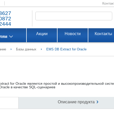
Контак
3627
0872
2444
Акции
Новости
Контакты
елям
›
›
ание
Базы данных
EMS DB Extract for Oracle
ract for Oracle является простой и высокопроизводительной сист
Oracle в качестве SQL-сценариев
Описание продукта