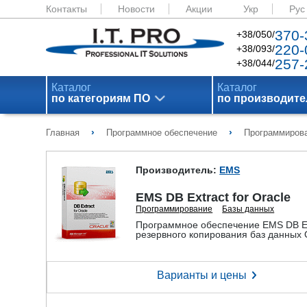
Контакты
Новости
Акции
Укр
Рус
370-
+38/050/
220-
+38/093/
257-
+38/044/
Каталог
Каталог
по категориям ПО
по производит
›
›
Главная
Программное обеспечение
Программиров
Производитель:
EMS
EMS DB Extract for Oracle
Программирование
Базы данных
Программное обеспечение EMS DB Ext
резервного копирования баз данных 
Варианты и цены