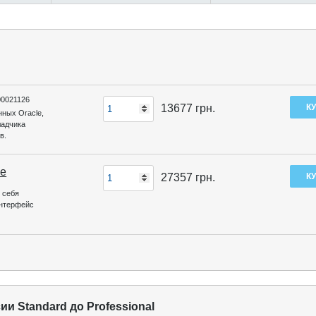
00021126
13677
грн.
нных Oracle,
ладчика
в.
se
27357
грн.
 себя
интерфейс
ии Standard до Professional