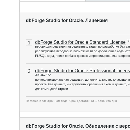
dbForge Studio for Oracle. Лицензия
3
dbForge Studio for Oracle Standard License
1
версия для решения повседневных задач по разработке баз да
реализующая передовые возможности по дополнению кода, от
PL/SQL-кода, поиск по базе данных и профилировщика запросо
dbForge Studio for Oracle Professional Licen
2
300467572
полнофункциональная редакция, дополнительно включающая в
проекты баз данных, инструменты сравнения схем и данных, 
для командной строки.
Поставка в электронном виде. Срок доставки: от 1 рабочего дня.
dbForge Studio for Oracle. Обновление с верс