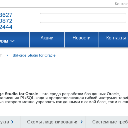
Контак
3627
0872
2444
Акции
Новости
Контакты
елям
›
т
dbForge Studio for Oracle
e Studio for Oracle
– это среда разработки баз данных Oracle,
написания PL/SQL-кода и предоставляющая гибкий инструментари
ю которого можно управлять как данными в самой базе, так и вне
укта
Схемы лицензирования
Системные треб