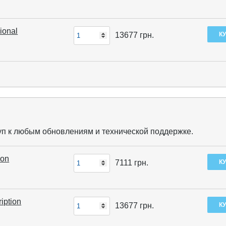
ional
13677
грн.
уп к любым обновлениям и технической поддержке.
ion
7111
грн.
iption
13677
грн.