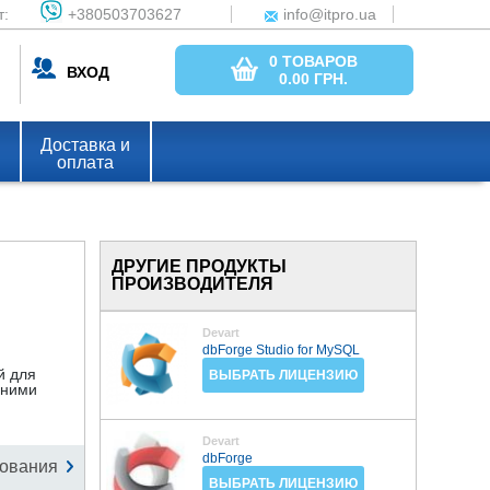
т:
+380503703627
info@itpro.ua
0 ТОВАРОВ
ВХОД
0.00
ГРН.
Доставка и
оплата
ДРУГИЕ ПРОДУКТЫ
ПРОИЗВОДИТЕЛЯ
Devart
dbForge Studio for MySQL
й для
ВЫБРАТЬ ЛИЦЕНЗИЮ
шними
Devart
dbForge
ования
ВЫБРАТЬ ЛИЦЕНЗИЮ