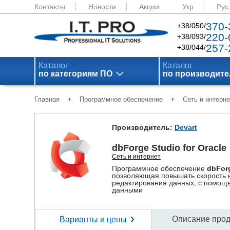
Контакты
Новости
Акции
Укр
Рус
370-
+38/050/
220-
+38/093/
257-
+38/044/
Каталог
Каталог
по категориям ПО
по производит
›
›
Главная
Программное обеспечение
Сеть и интерне
Производитель:
Devart
dbForge Studio for Oracle
Сеть и интернет
Программное обеспечение
dbForg
позволяющая повышать скорость 
редактирования данных, с помощь
данными
Описание прод
Варианты и цены