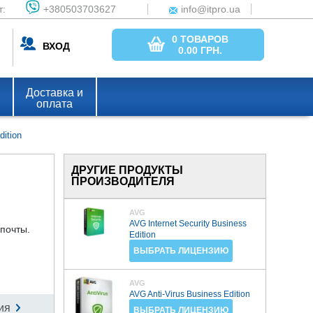
т:
+380503703627
info@itpro.ua
0 ТОВАРОВ
ВХОД
0.00
ГРН.
Доставка и
оплата
ition
ДРУГИЕ ПРОДУКТЫ
ПРОИЗВОДИТЕЛЯ
AVG
AVG Internet Security Business
 почты.
Edition
ВЫБРАТЬ ЛИЦЕНЗИЮ
AVG
AVG Anti-Virus Business Edition
ия
ВЫБРАТЬ ЛИЦЕНЗИЮ