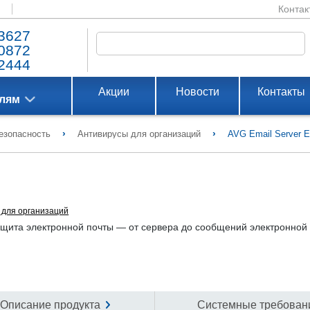
Контак
3627
0872
2444
Акции
Новости
Контакты
елям
›
›
езопасность
Антивирусы для организаций
AVG Email Server Ed
 для организаций
 защита электронной почты — от сервера до сообщений электронной
Описание продукта
Системные требован