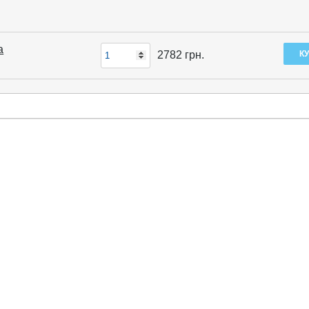
а
2782
грн.