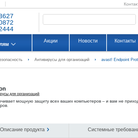
Контак
3627
0872
2444
Акции
Новости
Контакты
елям
›
›
езопасность
Антивирусы для организаций
avast! Endpoint Prot
ion
русы для организаций
спечивает мощную защиту всех ваших компьютеров – и вам не прихо
ров.
Описание продукта
Системные требован