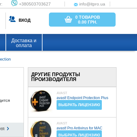
т:
+380503703627
info@itpro.ua
0 ТОВАРОВ
ВХОД
0.00
ГРН.
Доставка и
оплата
ection
ДРУГИЕ ПРОДУКТЫ
ПРОИЗВОДИТЕЛЯ
AVAST
avast! Endpoint Protection Plus
дится
ВЫБРАТЬ ЛИЦЕНЗИЮ
AVAST
ия
avast! Pro Antivirus for MAC
ВЫБРАТЬ ЛИЦЕНЗИЮ