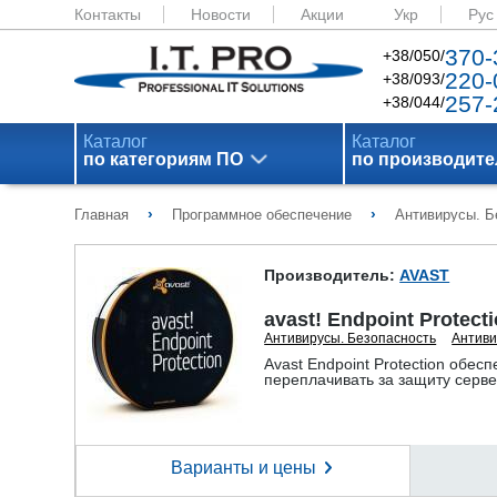
Контакты
Новости
Акции
Укр
Рус
370-
+38/050/
220-
+38/093/
257-
+38/044/
Каталог
Каталог
по категориям ПО
по производит
›
›
Главная
Программное обеспечение
Антивирусы. Б
Производитель:
AVAST
avast! Endpoint Protect
Антивирусы. Безопасность
Антиви
Avast Endpoint Protection обе
переплачивать за защиту серве
Варианты и цены