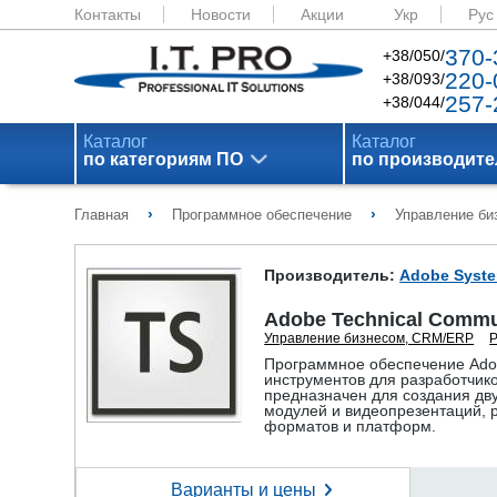
Контакты
Новости
Акции
Укр
Рус
370-
+38/050/
220-
+38/093/
257-
+38/044/
Каталог
Каталог
по категориям ПО
по производит
›
›
Главная
Программное обеспечение
Управление б
Производитель:
Adobe Syst
Adobe Technical Commun
Управление бизнесом, CRM/ERP
Р
Программное обеспечение Adob
инструментов для разработчико
предназначен для создания дв
модулей и видеопрезентаций, 
форматов и платформ.
Варианты и цены