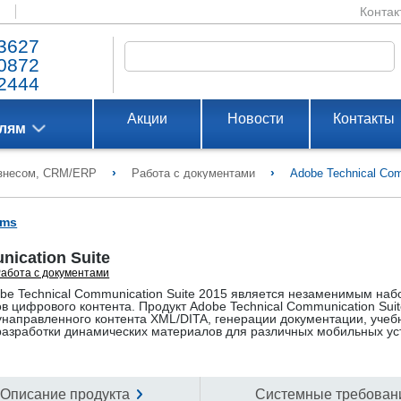
Контак
3627
0872
2444
Акции
Новости
Контакты
елям
›
›
изнесом, CRM/ERP
Работа с документами
Adobe Technical Com
ems
ication Suite
абота с документами
e Technical Communication Suite 2015 является незаменимым на
в цифрового контента. Продукт Adobe Technical Communication Sui
унаправленного контента XML/DITA, генерации документации, учеб
разработки динамических материалов для различных мобильных ус
Описание продукта
Системные требован