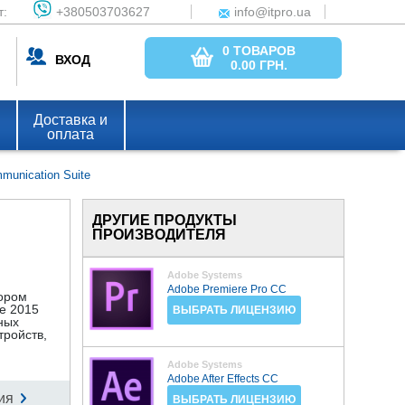
т:
+380503703627
info@itpro.ua
0 ТОВАРОВ
ВХОД
0.00
ГРН.
Доставка и
оплата
munication Suite
ДРУГИЕ ПРОДУКТЫ
ПРОИЗВОДИТЕЛЯ
Adobe Systems
Adobe Premiere Pro CC
бором
te 2015
ВЫБРАТЬ ЛИЦЕНЗИЮ
ных
тройств,
Adobe Systems
Adobe After Effects CC
ия
ВЫБРАТЬ ЛИЦЕНЗИЮ