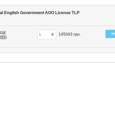
nal English Government AOO License TLP
nal
145043
грн.
999)