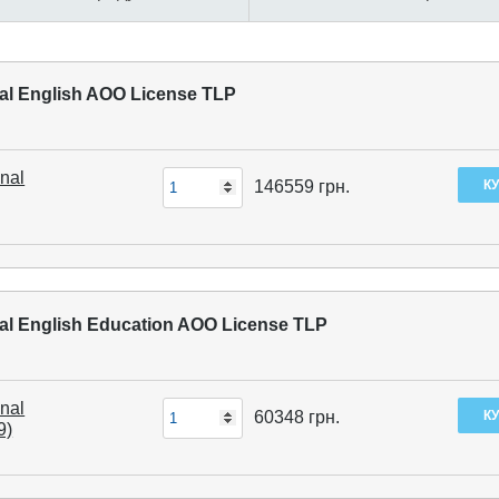
nal English AOO License TLP
nal
146559
грн.
nal English Education AOO License TLP
nal
60348
грн.
9)