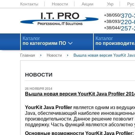
Контакты
Новости
Акции
Укр
Рус
370-
+38/050/
220-
+38/093/
257-
+38/044/
Каталог
Каталог
по категориям ПО
по производит
›
›
Главная
Новости
Вышла новая версия YourKit Java 
НОВОСТИ
26 НОЯБРЯ 2014
Вышла новая версия YourKit Java Profiler 201
YourKit Java Profiler
является одним из ведущи
Java, обеспечивающий наиболее инновационны
производительности. Данное решение позволит 
поддержку. Часть функций являются абсолютно
Основные возможности YourKit Java Profiler: