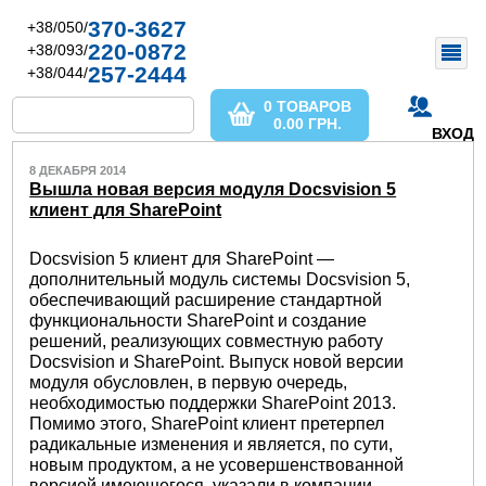
370-3627
+38/050/
220-0872
+38/093/
257-2444
+38/044/
0 ТОВАРОВ
0.00
ГРН.
ВХОД
8 ДЕКАБРЯ 2014
Вышла новая версия модуля Docsvision 5
клиент для SharePoint
Docsvision 5 клиент для SharePoint
—
дополнительный модуль системы Docsvision 5,
обеспечивающий расширение стандартной
функциональности SharePoint и создание
решений, реализующих совместную работу
Docsvision и SharePoint. Выпуск новой версии
модуля обусловлен, в первую очередь,
необходимостью поддержки SharePoint 2013.
Помимо этого, SharePoint клиент претерпел
радикальные изменения и является, по сути,
новым продуктом, а не усовершенствованной
версией имеющегося, указали в компании.