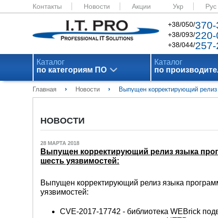
Контакты
Новости
Акции
Укр
Рус
370-
+38/050/
220-
+38/093/
257-
+38/044/
Каталог
Каталог
по категориям ПО
по производит
›
›
Главная
Новости
Выпущен корректирующий релиз я
НОВОСТИ
28 МАРТА 2018
Выпущен корректирующий релиз языка прогр
шесть уязвимостей:
Выпущен корректирующий релиз языка программи
уязвимостей:
CVE-2017-17742 - библиотека WEBrick под