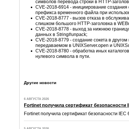
символов перевода строки в HTTP-заголов
CVE-2018-6914 - инициирование создания ф
префикса временного файла при использова
CVE-2018-8777 - вызов отказа в обслужив
слишком большого HTTP-заголовка в WEBr
CVE-2018-8778 - выход за нижнюю границ
данных в String#unpack;
CVE-2018-8779 - создание сокета в другом к
передаваемом в UNIXServer.open и UNIXSo
CVE-2018-8780 - обработка иных каталогов в 
нулевого символа в пути.
Другие новости
6 АВГУСТА 2026
Fortinet получила сертификат безопасности IE
Fortinet получила сертификат безопасности IEC 6
5 АВГУСТА 2026