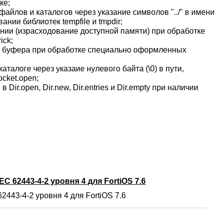
ке;
айлов и каталогов через указание символов "../" в имени
нии библиотек tempfile и tmpdir;
ании (израсходование доступной памяти) при обработке
ick;
у буфера при обработке специально оформленных
аталоге через указаие нулевого байта (\0) в пути,
cket.open;
Dir.open, Dir.new, Dir.entries и Dir.empty при наличии
C 62443-4-2 уровня 4 для FortiOS 7.6
2443-4-2 уровня 4 для FortiOS 7.6