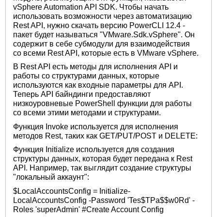
vSphere Automation API SDK. Чтобы начать
использовать возможности через автоматизацию
Rest API, нужно скачать версию PowerCLI 12.4 -
пакет будет называться "VMware.Sdk.vSphere". Он
содержит в себе субмодули для взаимодействия
со всеми Rest API, которые есть в VMware vSphere.
В Rest API есть методы для исполнения API и
работы со структурами данных, которые
используются как входные параметры для API.
Теперь API байндинги предоставляют
низкоуровневые PowerShell функции для работы
со всеми этими методами и структурами.
Функция Invoke используется для исполнения
методов Rest, таких как GET/PUT/POST и DELETE:
Функция Initialize используется для создания
структуры данных, которая будет передана к Rest
API. Например, так выглядит создание структуры
"локальный аккаунт":
$LocalAccountsConfig = Initialize-
LocalAccountsConfig -Password 'Tes$TPa$$w0Rd' -
Roles 'superAdmin' #Create Account Config