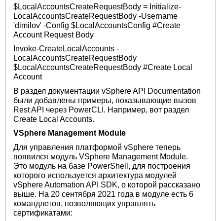
$LocalAccountsCreateRequestBody = Initialize-
LocalAccountsCreateRequestBody -Username
'dimilov' -Config $LocalAccountsConfig #Create
Account Request Body
Invoke-CreateLocalAccounts -
LocalAccountsCreateRequestBody
$LocalAccountsCreateRequestBody #Create Local
Account
В раздел документации vSphere API Documentation
были добавлены примеры, показывающие вызов
Rest API через PowerCLI. Например, вот раздел
Create Local Accounts.
VSphere Management Module
Для управления платформой vSphere теперь
появился модуль VSphere Management Module.
Это модуль на базе PowerShell, для построения
которого используется архитектура модулей
vSphere Automation API SDK, о которой рассказано
выше. На 20 сентября 2021 года в модуле есть 6
командлетов, позволяющих управлять
сертификатами: