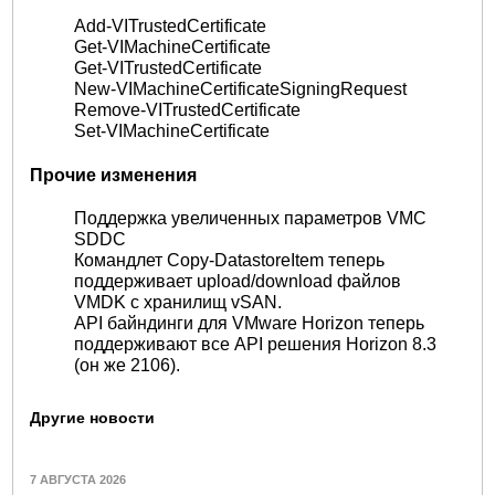
Add-VITrustedCertificate
Get-VIMachineCertificate
Get-VITrustedCertificate
New-VIMachineCertificateSigningRequest
Remove-VITrustedCertificate
Set-VIMachineCertificate
Прочие изменения
Поддержка увеличенных параметров VMC
SDDC
Командлет Copy-DatastoreItem теперь
поддерживает upload/download файлов
VMDK с хранилищ vSAN.
API байндинги для VMware Horizon теперь
поддерживают все API решения Horizon 8.3
(он же 2106).
Другие новости
7 АВГУСТА 2026