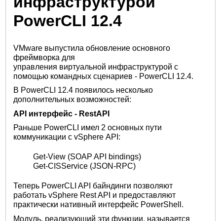
инфраструктурой
PowerCLI 12.4
VMware выпустила обновление основного
фреймворка для
управления виртуальной инфраструктурой с
помощью командных сценариев - PowerCLI 12.4.
В PowerCLI 12.4 появилось несколько
дополнительных возможностей:
API интерфейс - RestAPI
Раньше PowerCLI имел 2 основных пути
коммуникации с vSphere API:
Get-View (SOAP API bindings)
Get-CISService (JSON-RPC)
Теперь PowerCLI API байндинги позволяют
работать vSphere Rest API и предоставляют
практически нативный интерфейс PowerShell.
Модуль, реализующий эти функции, называется