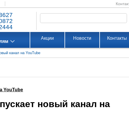
Контак
3627
0872
2444
Акции
Новости
Контакты
елям
новый канал на YouTube
на YouTube
апускает новый канал на