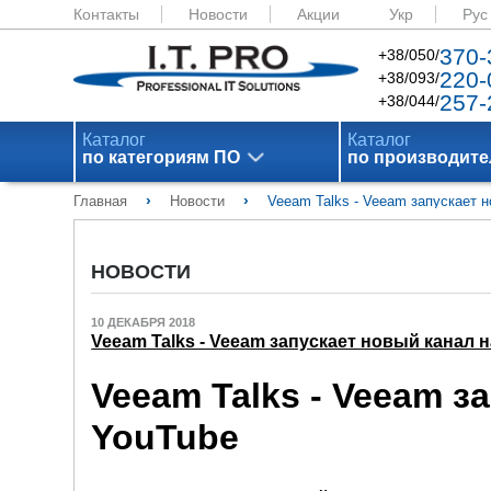
Контакты
Новости
Акции
Укр
Рус
370-
+38/050/
220-
+38/093/
257-
+38/044/
Каталог
Каталог
по категориям ПО
по производит
›
›
Главная
Новости
Veeam Talks - Veeam запускает 
НОВОСТИ
10 ДЕКАБРЯ 2018
Veeam Talks - Veeam запускает новый канал 
Veeam Talks - Veeam з
YouTube