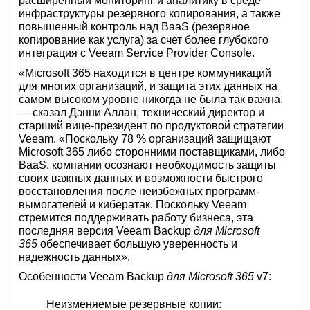
расширенный мониторинг и аналитику в среде
инфраструктуры резервного копирования, а также
повышенный контроль над BaaS (резервное
копирование как услуга) за счет более глубокого
интеграция с Veeam Service Provider Console.
«Microsoft 365 находится в центре коммуникаций
для многих организаций, и защита этих данных на
самом высоком уровне никогда не была так важна,
— сказал Дэнни Аллан, технический директор и
старший вице-президент по продуктовой стратегии
Veeam. «Поскольку 78 % организаций защищают
Microsoft 365 либо сторонними поставщиками, либо
BaaS, компании осознают необходимость защиты
своих важных данных и возможности быстрого
восстановления после неизбежных программ-
вымогателей и кибератак. Поскольку Veeam
стремится поддерживать работу бизнеса, эта
последняя версия Veeam Backup
для Microsoft
365
обеспечивает большую уверенность и
надежность данных».
Особенности Veeam Backup
для Microsoft 365
v7:
Неизменяемые резервные копии: