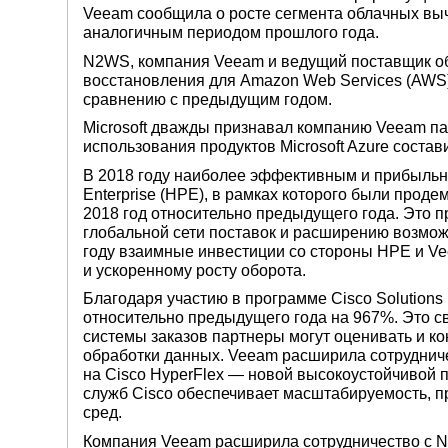
Veeam сообщила о росте сегмента облачных выч
аналогичным периодом прошлого года.
N2WS, компания Veeam и ведущий поставщик об
восстановления для Amazon Web Services (AWS
сравнению с предыдущим годом.
Microsoft дважды признавал компанию Veeam па
использования продуктов Microsoft Azure состави
В 2018 году наиболее эффективным и прибыльны
Enterprise (HPE), в рамках которого были про
2018 год относительно предыдущего года. Это 
глобальной сети поставок и расширению возможн
году взаимные инвестиции со стороны HPE и V
и ускоренному росту оборота.
Благодаря участию в программе Cisco Solutions
относительно предыдущего года на 967%. Это св
системы заказов партнеры могут оценивать и к
обработки данных. Veeam расширила сотрудничест
на Cisco HyperFlex — новой высокоустойчивой
служб Cisco обеспечивает масштабируемость, п
сред.
Компания Veeam расширила сотрудничество с Ne