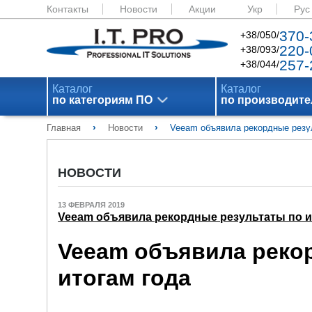
Контакты
Новости
Акции
Укр
Рус
370-
+38/050/
220-
+38/093/
257-
+38/044/
Каталог
Каталог
по категориям ПО
по производит
›
›
Главная
Новости
Veeam объявила рекордные резул
НОВОСТИ
13 ФЕВРАЛЯ 2019
Veeam объявила рекордные результаты по и
Veeam объявила реко
итогам года