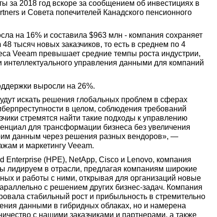
ы за 2018 год вскоре за сообщением об инвестициях в
artners и Совета попечителей Канадского пенсионного
сла на 16% и составила $963 млн - компания сохраняет
48 тысяч новых заказчиков, то есть в среднем по 4
неса Veeam превышает средние темпы роста индустрии,
и интеллектуального управления данными для компаний
оддержки выросли на 26%.
удут искать решения глобальных проблем в сферах
берпреступности в целом, соблюдения требований
зчики стремятся найти такие подходы к управлению
тенциал для трансформации бизнеса без увеличения
своим данным через решения разных вендоров», —
ажам и маркетингу Veeam.
 Enterprise (HPE), NetApp, Cisco и Lenovo, компания
Мы лидируем в отрасли, предлагая компаниям широкие
ных и работы с ними, открывая для организаций новые
араллельно с решением других бизнес-задач. Компания
ровала стабильный рост и прибыльность в стремительно
ения данными в гибридных облаках, но и намерена
ичество с нашими заказчиками и партнерами, а также