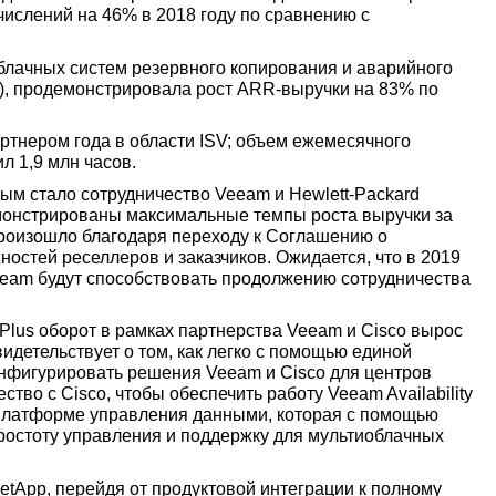
ислений на 46% в 2018 году по сравнению с
лачных систем резервного копирования и аварийного
), продемонстрировала рост ARR-выручки на 83% по
ртнером года в области ISV; объем ежемесячного
л 1,9 млн часов.
м стало сотрудничество Veeam и Hewlett-Packard
демонстрированы максимальные темпы роста выручки за
произошло благодаря переходу к Соглашению о
остей реселлеров и заказчиков. Ожидается, что в 2019
eeam будут способствовать продолжению сотрудничества
 Plus оборот в рамках партнерства Veeam и Cisco вырос
идетельствует о том, как легко с помощью единой
онфигурировать решения Veeam и Cisco для центров
во с Cisco, чтобы обеспечить работу Veeam Availability
 платформе управления данными, которая с помощью
ростоту управления и поддержку для мультиоблачных
tApp, перейдя от продуктовой интеграции к полному