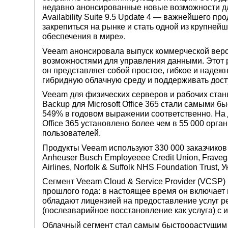
недавно анонсированные новые возможности д
Availability Suite 9.5 Update 4 — важнейшего п
закрепиться на рынке и стать одной из крупне
обеспечения в мире».
Veeam анонсировала выпуск коммерческой версии
возможностями для управления данными. Этот р
он представляет собой простое, гибкое и надеж
гибридную облачную среду и поддерживать дост
Veeam для физических серверов и рабочих станц
Backup для Microsoft Office 365 стали самыми 
549% в годовом выражении соответственно. На
Office 365 установлено более чем в 55 000 орг
пользователей.
Продукты Veeam используют 330 000 заказчиков п
Anheuser Busch Employeeee Credit Union, Fraveg
Airlines, Norfolk & Suffolk NHS Foundation Trus
Сегмент Veeam Cloud & Service Provider (VCSP
прошлого года: в настоящее время он включает 
обладают лицензией на предоставление услуг р
(послеаварийное восстановление как услуга) с
Облачный сегмент стал самым быстрорастущим 