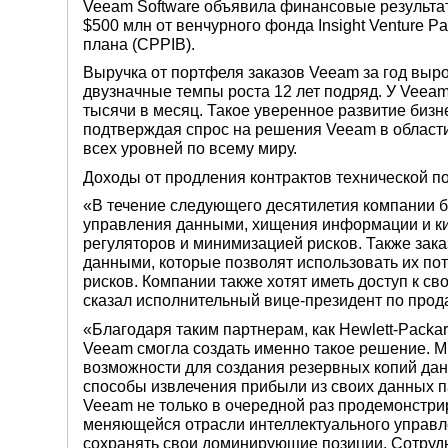
Veeam Software объявила финансовые результат
$500 млн от венчурного фонда Insight Venture P
плана (CPPIB).
Выручка от портфеля заказов Veeam за год выро
двузначные темпы роста 12 лет подряд. У Veeam 
тысячи в месяц. Такое уверенное развитие биз
подтверждая спрос на решения Veeam в област
всех уровней по всему миру.
Доходы от продления контрактов технической п
«В течение следующего десятилетия компании б
управления данными, хищения информации и ки
регуляторов и минимизацией рисков. Также зака
данными, которые позволят использовать их по
рисков. Компании также хотят иметь доступ к 
сказал исполнительный вице-президент по прод
«Благодаря таким партнерам, как Hewlett-Packard
Veeam смогла создать именно такое решение. 
возможности для создания резервных копий дан
способы извлечения прибыли из своих данных п
Veeam не только в очередной раз продемонстри
меняющейся отрасли интеллектуального управл
сохранять свои доминирующие позиции. Сотрудн