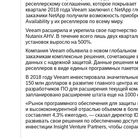
реселлерскому соглашению, которое покрывает 
квартале 2018 года Veeam заключил с NetApp г
заказчики NetApp получили возможность приоб
Availability у их реселлеров по всему миру.
Veeam расширила и укрепила свое партнерство с 
Nutanix AHV. В течение всего лишь двух квартал
установок выросло на 500%.
Компания Veeam объявила о новом глобальном п
заказчикам комплексные решения, сочетающие 
данных с надежной защитой. Данные решения м
реселлеров в виде единых программных пакетов
В 2018 году Veeam инвестировала значительные 
150 млн долларов в развитие главного центра и
разработчиков ПО для расширения текущей кома
запланировано расширение штата еще на 1000 
«Рынок программного обеспечения для защиты 
и высококонкурентной отраслью объемом в боле
составляет 4,3% ежегодно, — сказал директор 
развивать свои решения по обеспечению досту
инвестиции Insight Venture Partners, чтобы сох