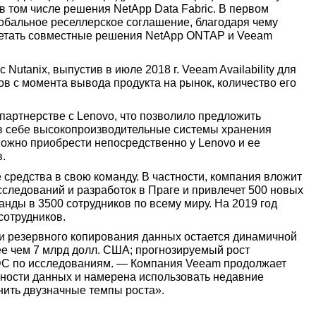
в том числе решения NetApp Data Fabric. В первом
лобальное реселлерское соглашение, благодаря чему
ретать совместные решения NetApp ONTAP и Veeam
Nutanix, выпустив в июле 2018 г. Veeam Availability для
ов с момента вывода продукта на рынок, количество его
артнерстве с Lenovo, что позволило предложить
в себе высокопроизводительные системы хранения
ожно приобрести непосредственно у Lenovo и ее
.
средства в свою команду. В частности, компания вложит
сследований и разработок в Праге и привлечет 500 новых
нды в 3500 сотрудников по всему миру. На 2019 год
сотрудников.
и резервного копирования данных остается динамичной
е чем 7 млрд долл. США; прогнозируемый рост
IDC по исследованиям. — Компания Veeam продолжает
пности данных и намерена использовать недавние
ранить двузначные темпы роста».