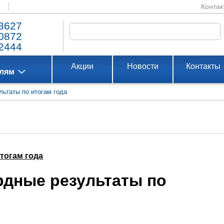
Контак
3627
0872
2444
Акции
Новости
Контакты
елям
ьтаты по итогам года
тогам года
рдные результаты по