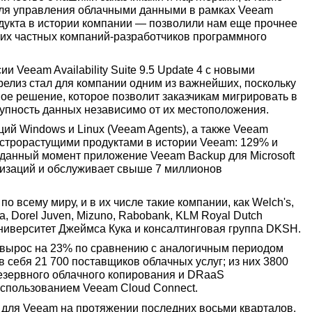
ля управления облачными данными в рамках Veeam
родукта в истории компании — позволили нам еще прочнее
йших частных компаний-разработчиков программного
 Veeam Availability Suite 9.5 Update 4 с новыми
елиз стал для компании одним из важнейших, поскольку
ное решение, которое позволит заказчикам мигрировать в
упность данных независимо от их местоположения.
ий Windows и Linux (Veeam Agents), а также Veeam
быстрорастущими продуктами в истории Veeam: 129% и
 данный момент приложение Veeam Backup для Microsoft
анизаций и обслуживает свыше 7 миллионов
о всему миру, и в их числе такие компании, как Welch's,
a, Dorel Juven, Mizuno, Rabobank, KLM Royal Dutch
t, Университет Джеймса Кука и консалтинговая группа DKSH.
) вырос на 23% по сравнению с аналогичным периодом
в себя 21 700 поставщиков облачных услуг; из них 3800
езервного облачного копирования и DRaaS
 использованием Veeam Cloud Connect.
для Veeam на протяжении последних восьми кварталов.