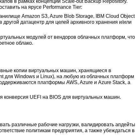
апов в рамках концепции Scale-out Backup Repository.
тавить на ярусе Performance Tier:
нилище Amazon S3, Azure Blob Storage, IBM Cloud Object
 другой датацентр для целей архивного хранения и/или
 виртуальных модулей от вендоров облачных платформ, что
ретное облако.
рвные копии виртуальных машин, хранящиеся в
nt для Windows и Linux), на любую из облачных платформ
оддерживаются платформы AWS, Azure и Azure Stack, а
я конверсия UEFI на BIOS для виртуальных машин.
ать различные рабочие нагрузки, валидировать апдейты
оответствие политикам предприятия, а также убеждаться в