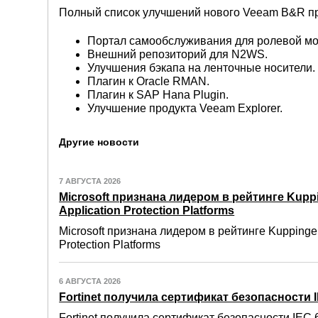
Полный список улучшений нового Veeam B&R пр
Портал самообслуживания для ролевой мод
Внешний репозиторий для N2WS.
Улучшения бэкапа на ленточные носители.
Плагин к Oracle RMAN.
Плагин к SAP Hana Plugin.
Улучшение продукта Veeam Explorer.
Другие новости
7 АВГУСТА 2026
Microsoft признана лидером в рейтинге Kuppi
Application Protection Platforms
Microsoft признана лидером в рейтинге Kuppinger
Protection Platforms
6 АВГУСТА 2026
Fortinet получила сертификат безопасности IE
Fortinet получила сертификат безопасности IEC 6