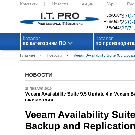
Контакты
Новости
Акции
Укр
Рус
370-
+38/050/
220-
+38/093/
257-
+38/044/
Каталог
Каталог
по категориям ПО
по производит
›
›
Главная
Новости
Veeam Availability Suite 9.5 Upd
НОВОСТИ
23 ЯНВАРЯ 2019
Veeam Availability Suite 9.5 Update 4 и Veeam
скачивания.
Veeam Availability Suit
Backup and Replicatio