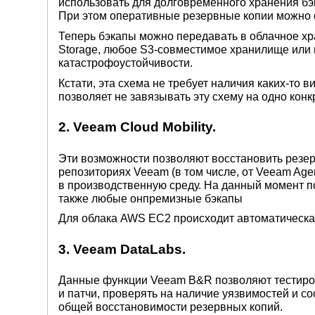
использовать для долговременного хранения бэк
При этом оперативные резервные копии можно ос
Теперь бэкапы можно передавать в облачное хра
Storage, любое S3-совместимое хранилище или в
катастрофоустойчивости.
Кстати, эта схема не требует наличия каких-то
позволяет не завязывать эту схему на одно конк
2. Veeam Cloud Mobility.
Эти возможности позволяют восстановить резе
репозиториях Veeam (в том числе, от Veeam Age
в производственную среду. На данный момент п
также любые онпремизные бэкапы
Для облака AWS EC2 происходит автоматическа
3. Veeam DataLabs.
Данные функции Veeam B&R позволяют тестиров
и патчи, проверять на наличие уязвимостей и с
общей восстановимости резервных копий.