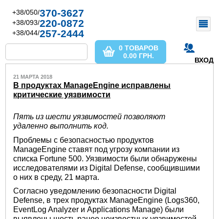
370-3627
+38/050/
220-0872
+38/093/
257-2444
+38/044/
0 ТОВАРОВ
0.00
ГРН.
ВХОД
21 МАРТА 2018
В продуктах ManageEngine исправлены
критические уязвимости
Пять из шести уязвимостей позволяют
удаленно выполнить код.
Проблемы с безопасностью продуктов
ManageEngine ставят под угрозу компании из
списка Fortune 500. Уязвимости были обнаружены
исследователями из Digital Defense, сообщившими
о них в среду, 21 марта.
Согласно уведомлению безопасности Digital
Defense, в трех продуктах ManageEngine (Logs360,
EventLog Analyzer и Applications Manage) были
выявлены шесть ранее неизвестных уязвимостей.