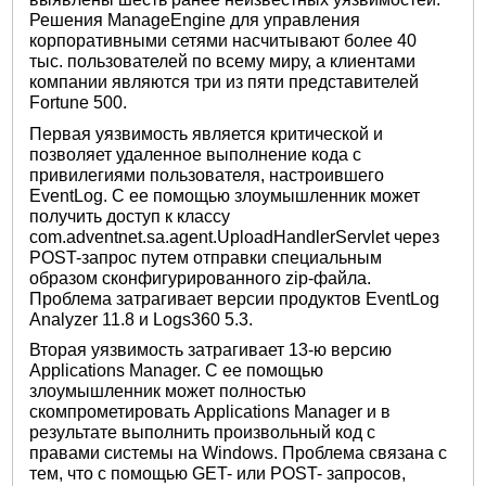
Решения ManageEngine для управления
корпоративными сетями насчитывают более 40
тыс. пользователей по всему миру, а клиентами
компании являются три из пяти представителей
Fortune 500.
Первая уязвимость является критической и
позволяет удаленное выполнение кода с
привилегиями пользователя, настроившего
EventLog. С ее помощью злоумышленник может
получить доступ к классу
com.adventnet.sa.agent.UploadHandlerServlet через
POST-запрос путем отправки специальным
образом сконфигурированного zip-файла.
Проблема затрагивает версии продуктов EventLog
Analyzer 11.8 и Logs360 5.3.
Вторая уязвимость затрагивает 13-ю версию
Applications Manager. С ее помощью
злоумышленник может полностью
скомпрометировать Applications Manager и в
результате выполнить произвольный код с
правами системы на Windows. Проблема связана с
тем, что с помощью GET- или POST- запросов,