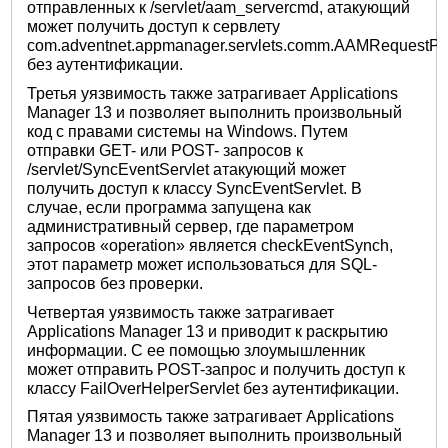
отправленных к /servlet/aam_servercmd, атакующий
может получить доступ к сервлету
com.adventnet.appmanager.servlets.comm.AAMRequestPr
без аутентификации.
Третья уязвимость также затрагивает Applications
Manager 13 и позволяет выполнить произвольный
код с правами системы на Windows. Путем
отправки GET- или POST- запросов к
/servlet/SyncEventServlet атакующий может
получить доступ к классу SyncEventServlet. В
случае, если программа запущена как
административный сервер, где параметром
запросов «operation» является checkEventSynch,
этот параметр может использоваться для SQL-
запросов без проверки.
Четвертая уязвимость также затрагивает
Applications Manager 13 и приводит к раскрытию
информации. С ее помощью злоумышленник
может отправить POST-запрос и получить доступ к
классу FailOverHelperServlet без аутентификации.
Пятая уязвимость также затрагивает Applications
Manager 13 и позволяет выполнить произвольный