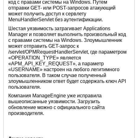
код с правами системы на Windows. Путем
отправки GET- или POST-запросов атакующий
может получить доступ к сервлету
MenuHandlerServlet без аутентификации.
Шестая уязвимость затрагивает Applications
Manager и позволяет выполнить произвольный код
с правами системы на Windows. Злоумышленник
может отправить GET-запрос к
/servlet/OPMRequestHandlerServlet, где параметром
«OPERATION_TYPE» является
«APM_API_KEY_REQUEST», а параметр
«USERNAME» настроен на любого легитимного
пользователя. В таком случае полученный
злоумышленником ответ будет содержать ключ API
пользователя.
Компания ManageEngine уже исправила
вышеописанные уязвимости. Загрузить
обновление можно с официального сайта
производителя.