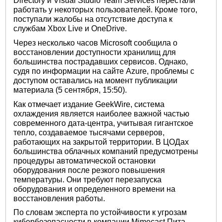
Directory и Visual Studio Team Services перестали
работать у некоторых пользователей. Кроме того,
поступали жалобы на отсутствие доступа к
службам Xbox Live и OneDrive.
Через несколько часов Microsoft сообщила о
восстановлении доступности хранилищ для
большинства пострадавших сервисов. Однако,
судя по информации на сайте Azure, проблемы с
доступом оставались на момент публикации
материала (5 сентября, 15:50).
Как отмечает издание GeekWire, система
охлаждения является наиболее важной частью
современного дата-центра, учитывая гигантское
тепло, создаваемое тысячами серверов,
работающих на закрытой территории. В ЦОДах
большинства облачных компаний предусмотрены
процедуры автоматической остановки
оборудования после резкого повышения
температуры. Они требуют перезапуска
оборудования и определенного времени на
восстановления работы.
По словам эксперта по устойчивости к угрозам
кибербезопасности в компании Mimecast Пита