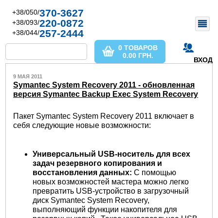
370-3627
+38/050/
220-0872
+38/093/
257-2444
+38/044/
0 ТОВАРОВ
0.00
ГРН.
ВХОД
9 МАЯ 2011
Symantec System Recovery 2011 - обновленная
версия Symantec Backup Exec System Recovery
Пакет Symantec System Recovery 2011 включает в
себя следующие новые возможности:
Универсальный U
S
B-носитель для всех
задач резервного копирования и
восстановления данных:
С помощью
новых возможностей мастера можно легко
превратить USB-устройство в загрузочный
диск Symantec System Recovery,
выполняющий функции накопителя для