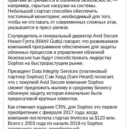
практике встречаются в облачной безопасности, —
например, скрытые нагрузки на системы.
Небольшой стартап способен обеспечить
постоянный мониторинг, необходимый для того,
чтобы не отставать от современных сложных атак,
указывается в пресс-релизе.
Соучредитель и генеральный директор Avid Secure
Нихил Гупта (Nikhil Gutta) говорит, что развиваемое
компанией программное обеспечение для защиты
облачных процессов и управления облачной
безопасностью будут способствовать лидерству
Sophos на быстрорастущем рынке.
Президент Data Integrity Services (платиновый
партнер Sophos) Сэм Херд (Sam Heard) полагает,
что с покупкой Avid Secure компания Sophos
сможет предложить малому и среднему бизнесу
облачную защиту, которая изначально была
прерогативой крупных клиентов.
Как отмечает издание CRN, для Sophos это первое
приобретение с февраля 2017 года, когда
компания поглотила стартап Invincea за $120 млн.
Всего с 2003 года по начало 2019-го Sophos
совершила девять приобретений