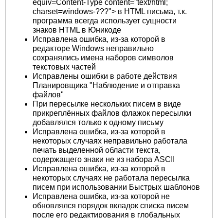
equiv=Content-Type content="text/html;
charset=windows-???"> в HTML письма, т.к.
программа всегда использует сущности
знаков HTML в Юникоде
Исправлена ошибка, из-за которой в
редакторе Windows неправильно
сохранялись имена наборов символов
текстовых частей
Исправлены ошибки в работе действия
Планировщика "Наблюдение и отправка
файлов"
При пересылке нескольких писем в виде
прикреплённых файлов флажок пересылки
добавлялся только к одному письму
Исправлена ошибка, из-за которой в
некоторых случаях неправильно работала
печать выделенной области текста,
содержащего знаки не из набора ASCII
Исправлена ошибка, из-за которой в
некоторых случаях не работала пересылка
писем при использовании Быстрых шаблонов
Исправлена ошибка, из-за которой не
обновлялся порядок вкладок списка писем
после его редактирования в глобальных