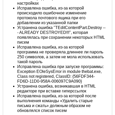
настройках
Исправлена ошибка, из-за которой
происходило ошибочное изменение
протокола почтового ящика при его
добавлении из указанной папки
Устранена ошибка "TEditContentPart.Destroy --
- ALREADY DESTROYED!!!", которая
появлялась при сохранении некоторых HTML
писем
Исправлена ошибка, из-за которой
программа не проверяла длиннее ли пароль
250 символов, а затем не мола использовать
такой пароль
Исправлена ошибка при запуске программы:
Exception EOleSysError in module thebat.exe,
Class not registered, ClassID: {56FDF344-
FD6D-11D0-958A-006097C9A090}
Устранена ошибка, возникавшая в HTML
редакторе при вставке гиперссылок
Исправлена ошибка, из-за которой после
выполнения команды «Удалить старые
письма и сжать» должным образом не
обновлялся список писем