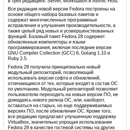
в трех редакциях: Server, Workstation и Atomic Host.
Все редакции новой версии Fedora построены на
основе общего набора базовых пакетов и
содержат многочисленные программные
исправления и улучшения производительности, а
также целый ряд новых и усовершенствованных
функций. Базовый пакет Fedora 28 содержит
обновленные компиляторы и языки
программирования, включая последние версии
GNU Compiler Collection (GCC) 8, Golang 1.10 и
Ruby 2.5.
Fedora 28 получила принципиально новый
модульный репозиторий, позволяющий
использовать версии софта и обновлений,
отличающиеся от тех, которые входят в состав ОС
по умолчанию. Модульный репозиторий позволяет
пользователю переходить на новые версии ПО, не
дожидаясь нового релиза ОС, или, наоборот,
оставаться на старых, но еще поддерживаемых
версиях ПО, после обновления ОС. Кроме того,
все редакции предлагают улучшенную поддержку
Virtualbox, значительно упрощая использование
Fedora 28 в качестве гостевой системы на других