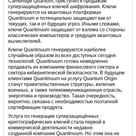
Cambridge Quantum, приступил к продажам
суперзащищённых ключей шифрования. Ключи
генерируются на квантовых платформах
Quantinuum и потенциально защищают как от
текущих, так и от будущих угроз. Иными словами,
ключи Quantinuum защищают от взлома со стороны
классических компьютеров и грядущих квантовых
вычислителей.
Ключи Quantinuum генерируются наиболее
случайным образом из всех доступных сегодня
технологий. Quantinuum готова немедленно
продавать их компаниям финансового сектора и
сектора кибернетической безопасности. В будущем
клиентами Quantinuum на услугу Quantum Origin
станут правительственные структуры, включая
военных, а также телекоммуникационная отрасль,
энергетика и производство. Такая очередность,
вероятно, связана с необходимостью поэтапной
сертификации продукта.
Услуга по генерации суперзащищённых
криптографических ключей стала первой в
коммерческой деятельности недавно
созданной компании Quantinuum. Но этим она не