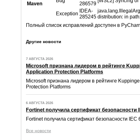
Bug
[WSL2] Syncing of 
Maven
286579
IDEA-
java.lang.IllegalA
Exception
285245
distribution: in pa
Полный список исправлений доступен в PyCharm
Другие новости
7 АВГУСТА 2026
Microsoft признана лидером в рейтинге Kuppi
Application Protection Platforms
Microsoft признана лидером в рейтинге Kuppinger
Protection Platforms
6 АВГУСТА 2026
Fortinet получила сертификат безопасности IE
Fortinet получила сертификат безопасности IEC 6
Все новости