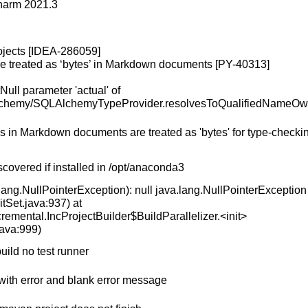
harm 2021.3
ojects [IDEA-286059]
were treated as ‘bytes’ in Markdown documents [PY-40313]
ull parameter 'actual' of
alchemy/SQLAlchemyTypeProvider.resolvesToQualifiedNameOw
als in Markdown documents are treated as 'bytes' for type-checki
covered if installed in /opt/anaconda3
a.lang.NullPointerException): null java.lang.NullPointerException
BitSet.java:937) at
ncremental.IncProjectBuilder$BuildParallelizer.<init>
java:999)
uild no test runner
 with error and blank error message