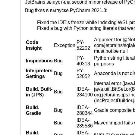
JetBrains выпустила second minor release of PyC
Bug fixes в выпуске PyCharm 2021.3:
Fixed the IDE’s freeze while indexing WSL pr
Fixed a bug with Python string literals that 
Argument for @NotN
Code
PY-
Exception
com/jetbrains/sql
Insight
52202
must not be null
PY-
Python string liter
Inspections
Bug
40313
purposes
Interpreters
PY-
Bug
Anaconda is not dis
Settings
52052
Internal error (jav
Build. Built-
IDEA-
java.util.BitSet.or(
Bug
in (JPS)
284100
org.jetbrains.jps.i
(IncProjectBuilder.
Build.
IDEA-
Bug
Gradle composite b
Gradle
280344
IDEA-
Bug
Maven import fails
285586
Build.
IDEA-