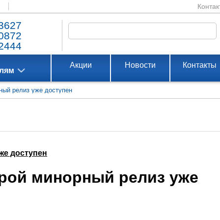
Контак
3627
0872
2444
Акции
Новости
Контакты
елям
рный релиз уже доступен
уже доступен
торой минорный релиз уже