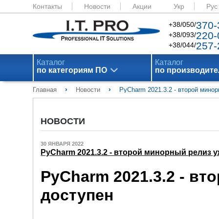
Контакты
Новости
Акции
Укр
Рус
370-
+38/050/
220-
+38/093/
257-
+38/044/
Каталог
Каталог
по категориям ПО
по производит
›
›
Главная
Новости
PyCharm 2021.3.2 - второй мино
НОВОСТИ
30 ЯНВАРЯ 2022
PyCharm 2021.3.2 - второй минорный релиз 
PyCharm 2021.3.2 - в
доступен