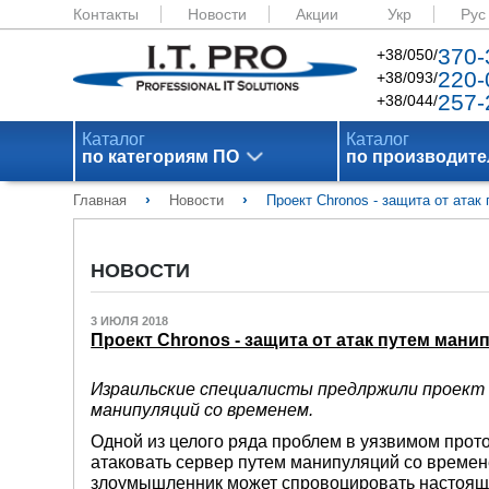
Контакты
Новости
Акции
Укр
Рус
370-
+38/050/
220-
+38/093/
257-
+38/044/
Каталог
Каталог
по категориям ПО
по производит
›
›
Главная
Новости
Проект Chronos - защита от ата
НОВОСТИ
3 ИЮЛЯ 2018
Проект Chronos - защита от атак путем ман
Израильские специалисты предлржили проект
манипуляций со временем.
Одной из целого ряда проблем в уязвимом прото
атаковать сервер путем манипуляций со времен
злоумышленник может спровоцировать настоящи