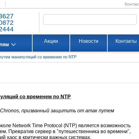
Контак
3627
0872
2444
Акции
Новости
Контакты
елям
к путем манипуляций со временем по NTP
ипуляций со временем по NTP
 Chronos, призванный защитить от атак путем
коле Network Time Protocol (NTP) является возможность
ем. Превратив сервер в "путешественника во времени",
й хаос в критически важных системах.