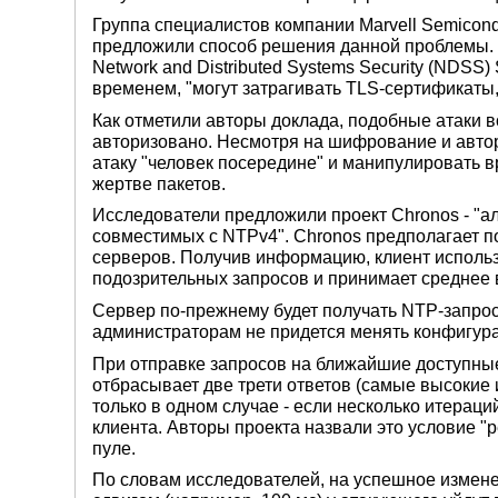
Группа специалистов компании Marvell Semicon
предложили способ решения данной проблемы. 
Network and Distributed Systems Security (NDS
временем, "могут затрагивать TLS-сертификаты,
Как отметили авторы доклада, подобные атаки
авторизовано. Несмотря на шифрование и авто
атаку "человек посередине" и манипулировать 
жертве пакетов.
Исследователи предложили проект Chronos - "ал
совместимых с NTPv4". Chronos предполагает п
серверов. Получив информацию, клиент использ
подозрительных запросов и принимает среднее 
Сервер по-прежнему будет получать NTP-запр
администраторам не придется менять конфигур
При отправке запросов на ближайшие доступные
отбрасывает две трети ответов (самые высокие 
только в одном случае - если несколько итерац
клиента. Авторы проекта назвали это условие "
пуле.
По словам исследователей, на успешное измен