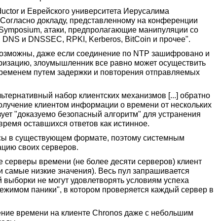
ductor и Еврейского университета Иерусалима
Согласно докладу, представленному на конференции
S) Symposium, атаки, предпролагающие манипуляции со
 DNS и DNSSEC, RPKI, Kerberos, BitCoin и прочее".
 возможны, даже если соединение по NTP зашифровано и
ризацию, злоумышленник все равно может осуществить
временем путем задержки и повторения отправляемых
ьтернативный набор клиентских механизмов [...] обратно
олучение клиентом информации о времени от нескольких
ует "доказуемо безопасный алгоритм" для устранения
время оставшихся ответов как истинное.
осы в существующем формате, поэтому системным
ацию своих серверов.
 серверы времени (не более десяти серверов) клиент
и самые низкие значения). Весь пул запрашивается
ий выборки не могут удовлетворять условиям успеха
режимом паники", в котором проверяется каждый сервер в
ение времени на клиенте Chronos даже с небольшим