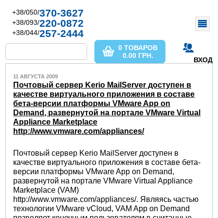
370-3627
+38/050/
220-0872
+38/093/
257-2444
+38/044/
0 ТОВАРОВ
0.00
ГРН.
ВХОД
11 АВГУСТА 2009
Почтовый сервер Kerio MailServer доступен в
качестве виртуального приложения в составе
бета-версии платформы VMware App on
Demand, развернутой на портале VMware Virtual
Appliance Marketplace
http://www.vmware.com/appliances/
Почтовый сервер Kerio MailServer доступен в
качестве виртуального приложения в составе бета-
версии платформы VMware App on Demand,
развернутой на портале VMware Virtual Appliance
Marketplace (VAM)
http://www.vmware.com/appliances/. Являясь частью
технологии VMware vCloud, VAM App on Demand
позволяет конечным пользователям в считанные