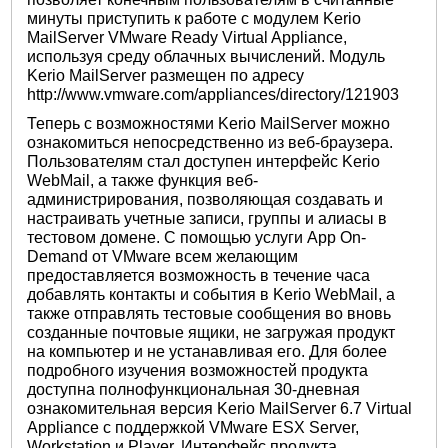
минуты приступить к работе с модулем Kerio
MailServer VMware Ready Virtual Appliance,
используя среду облачных вычислений. Модуль
Kerio MailServer размещен по адресу
http://www.vmware.com/appliances/directory/121903
Теперь с возможностями Kerio MailServer можно
ознакомиться непосредственно из веб-браузера.
Пользователям стал доступен интерфейс Kerio
WebMail, а также функция веб-
администрирования, позволяющая создавать и
настраивать учетные записи, группы и алиасы в
тестовом домене. С помощью услуги App On-
Demand от VMware всем желающим
предоставляется возможность в течение часа
добавлять контакты и события в Kerio WebMail, а
также отправлять тестовые сообщения во вновь
созданные почтовые ящики, не загружая продукт
на компьютер и не устанавливая его. Для более
подробного изучения возможностей продукта
доступна полнофункциональная 30-дневная
ознакомительная версия Kerio MailServer 6.7 Virtual
Appliance с поддержкой VMware ESX Server,
Workstation и Player. Интерфейс продукта