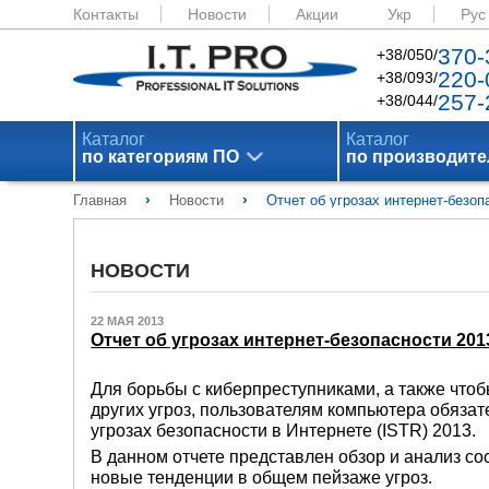
Контакты
Новости
Акции
Укр
Рус
370-
+38/050/
220-
+38/093/
257-
+38/044/
Каталог
Каталог
по категориям ПО
по производит
›
›
Главная
Новости
Отчет об угрозах интернет-безо
НОВОСТИ
22 МАЯ 2013
Отчет об угрозах интернет-безопасности 20
Для борьбы с киберпреступниками, а также чтоб
других угроз, пользователям компьютера обязат
угрозах безопасности в Интернете (ISTR) 2013.
В данном отчете представлен обзор и анализ сос
новые тенденции в общем пейзаже угроз.