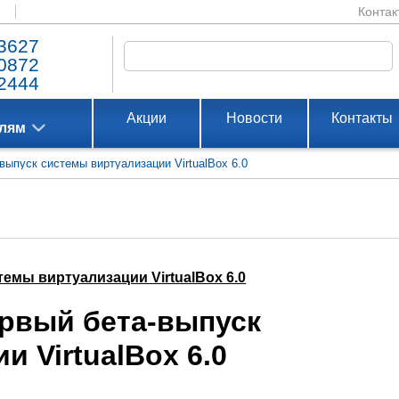
Контак
3627
0872
2444
Акции
Новости
Контакты
елям
выпуск системы виртуализации VirtualBox 6.0
емы виртуализации VirtualBox 6.0
ервый бета-выпуск
 VirtualBox 6.0