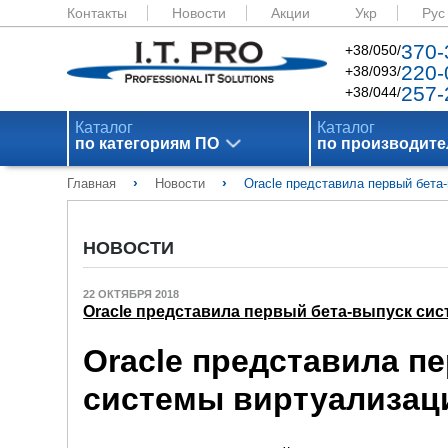
Контакты
Новости
Акции
Укр
Рус
370-
+38/050/
220-
+38/093/
257-
+38/044/
Каталог
Каталог
по категориям ПО
по производит
›
›
Главная
Новости
Oracle представила первый бета-
НОВОСТИ
22 ОКТЯБРЯ 2018
Oracle представила первый бета-выпуск сист
Oracle представила п
системы виртуализации