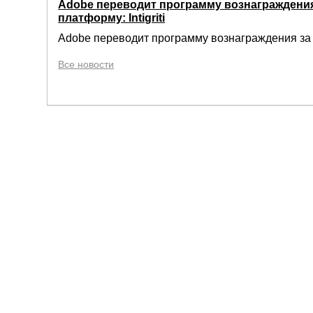
Adobe переводит программу вознаграждения
платформу: Intigriti
Adobe переводит программу вознаграждения за о
Все новости