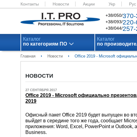
Контакты
Новости
Акции
Укр
Рус
370-
+38/050/
220-
+38/093/
257-
+38/044/
Каталог
Каталог
по категориям ПО
по производит
›
›
Главная
Новости
Office 2019 - Microsoft официаль
НОВОСТИ
27 СЕНТЯБРЯ 2017
Office 2019 - Microsoft официально презенто
2019
Офисный пакет Office 2019 будет выпущен во вт
выйдет в середине того же года, сообщает Micro
приложения: Word, Excel, PowerPoint и Outlook, 
Business.