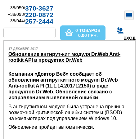
370-3627
+38/050/
220-0872
+38/093/
257-2444
+38/044/
0 ТОВАРОВ
0.00
ГРН.
ВХОД
17 ДЕКАБРЯ 2017
Обновление антирут-кит модуля Dr.Web Anti-
rootkit API в продуктах Dr.Web
Компания «Доктор Веб» сообщает об
обновлении антируткитного модуля Dr.Web
Anti-rootkit API (11.1.14.201712150) в ряде
продуктов Dr.Web. Обновление связано с
исправлением выявленной ошибки.
В антируткитном модуле была устранена причина
возможной критической ошибки системы (BSOD)
на компьютерах под управлением Windows 10.
Обновление пройдет автоматически.