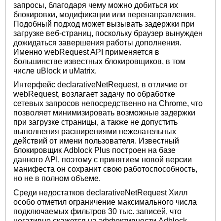
запросы, благодаря чему можно добиться их
блокировки, модификации или перенаправления.
Подобный подход может вызывать задержки при
загрузке веб-страниц, поскольку браузер вынужден
дожидаться завершения работы дополнения.
Именно webRequest API применяется в
большинстве известных блокировщиков, в том
числе uBlock и uMatrix.
Интерфейс declarativeNetRequest, в отличие от
webRequest, возлагает задачу по обработке
сетевых запросов непосредственно на Chrome, что
позволяет минимизировать возможные задержки
при загрузке страницы, а также не допустить
выполнения расширениями нежелательных
действий от имени пользователя. Известный
блокировщик Adblock Plus построен на базе
данного API, поэтому с принятием новой версии
манифеста он сохранит свою работоспособность,
но не в полном объеме.
Среди недостатков declarativeNetRequest Хилл
особо отметил ограничение максимального числа
подключаемых фильтров 30 тыс. записей, что
негативно скажется на эффективности Adblock