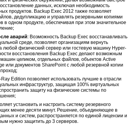
восстановление данных, исключая необходимость
ых продуктов. Backup Exec 2012 также позволяет
айлов, дедупликацию и управлять резервными копиями
в в одном продукте, обеспечивая при этом значительное
ление;
осле аварий
: Возможность Backup Exec восстанавливать
туальной среде, позволяет организациям вернуть
а любой физический сервер или гостевую машину Hyper-
ности восстановления Backup Exec делают возможным
машин целиком, отдельных файлов, объектов Active
nge или документов SharePoint с любой резервной копии
 проход;
V-Ray Edition позволяет использовать лучшие в отрасли
ртуальных инфраструктур, защищая 100% виртуальных
аспространить защиту на физические системы по
ешения;
оляет установить и настроить систему резервного
ющих менее десяти минут. Решение, объединяющее в
анных и систем, распространяется по единой лицензии и
рым нужно защитить до 3 серверов.