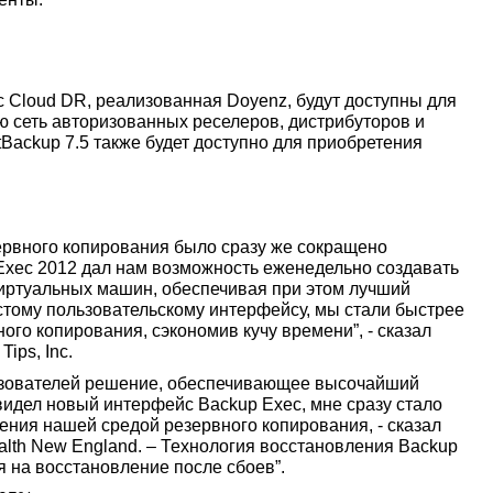
c Cloud DR, реализованная Doyenz, будут доступны для
ю сеть авторизованных реселеров, дистрибуторов и
Backup 7.5 также будет доступно для приобретения
зервного копирования было сразу же сокращено
 Exec 2012 дал нам возможность еженедельно создавать
виртуальных машин, обеспечивая при этом лучший
тому пользовательскому интерфейсу, мы стали быстрее
ого копирования, сэкономив кучу времени”, - сказал
ips, Inc.
льзователей решение, обеспечивающее высочайший
видел новый интерфейс Backup Exec, мне сразу стало
ления нашей средой резервного копирования, - сказал
alth New England. – Технология восстановления Backup
 на восстановление после сбоев”.