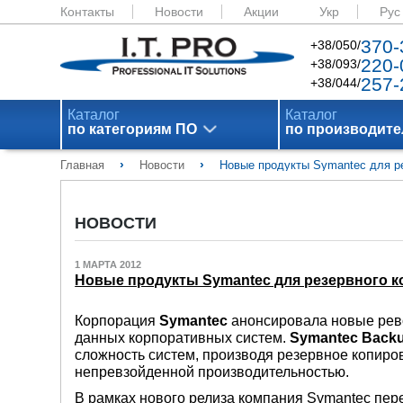
Контакты
Новости
Акции
Укр
Рус
370-
+38/050/
220-
+38/093/
257-
+38/044/
Каталог
Каталог
по категориям ПО
по производит
›
›
Главная
Новости
Новые продукты Symantec для ре
НОВОСТИ
1 МАРТА 2012
Новые продукты Symantec для резервного к
Корпорация
Symantec
анонсировала новые рев
данных корпоративных систем.
Symantec Back
сложность систем, производя резервное копиров
непревзойденной производительностью.
В рамках нового релиза компания Symantec пе