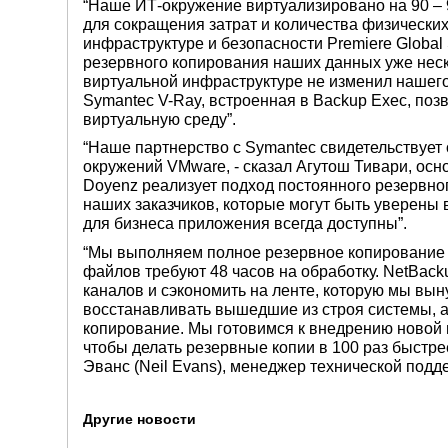
“Наше ИТ-окружение виртуализировано на 90 –
для сокращения затрат и количества физических
инфраструктуре и безопасности Premiere Global
резервного копирования наших данных уже неско
виртуальной инфраструктуре не изменил нашег
Symantec V-Ray, встроенная в Backup Exec, по
виртуальную среду”.
“Наше партнерство с Symantec свидетельствует
окружений VMware, - сказал Агутош Тивари, осн
Doyenz реализует подход постоянного резервно
наших заказчиков, которые могут быть уверены
для бизнеса приложения всегда доступны”.
“Мы выполняем полное резервное копирование н
файлов требуют 48 часов на обработку. NetBack
каналов и сэкономить на ленте, которую мы вы
восстанавливать вышедшие из строя системы, а
копирование. Мы готовимся к внедрению новой в
чтобы делать резервные копии в 100 раз быстрее
Эванс (Neil Evans), менеджер технической подде
Другие новости