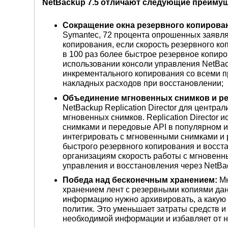
NetBackup 7.5 отличают следующие преимущ
Сокращение окна резервного копировани
Symantec, 72 процента опрошенных заявля
копирования, если скорость резервного ко
в 100 раз более быстрое резервное копиров
использовании консоли управления NetBac
инкрементального копирования со всеми п
накладных расходов при восстановлении;
Объединение мгновенных снимков и ре
NetBackup Replication Director для центр
мгновенных снимков. Replication Director 
снимками и передовые API в популярном 
интегрировать с мгновенными снимками и р
быстрого резервного копирования и восстан
организациям скорость работы с мгновенн
управления и восстановления через NetBa
Победа над бесконечным хранением:
Мн
хранением лент с резервными копиями дан
информацию нужно архивировать, а какую
политик. Это уменьшает затраты средств 
необходимой информации и избавляет от н