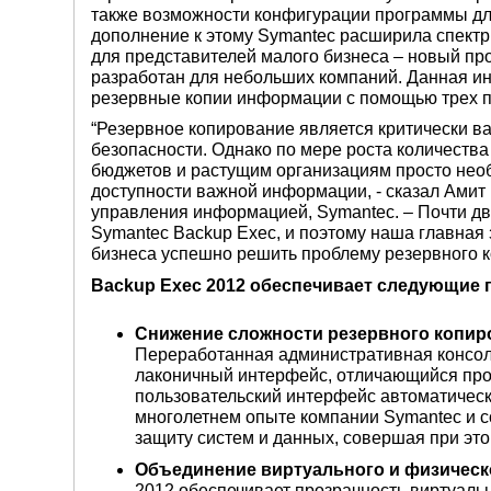
также возможности конфигурации программы для 
дополнение к этому Symantec расширила спектр
для представителей малого бизнеса – новый пр
разработан для небольших компаний. Данная и
резервные копии информации с помощью трех пр
“Резервное копирование является критически 
безопасности. Однако по мере роста количеств
бюджетов и растущим организациям просто необ
доступности важной информации, - сказал Амит 
управления информацией, Symantec. – Почти д
Symantec Backup Exec, и поэтому наша главная
бизнеса успешно решить проблему резервного к
Backup
Exec
2012 обеспечивает следующие 
Снижение сложности резервного копир
Переработанная административная консол
лаконичный интерфейс, отличающийся про
пользовательский интерфейс автоматическ
многолетнем опыте компании Symantec и с
защиту систем и данных, совершая при эт
Объединение виртуального и физическ
2012 обеспечивает прозрачность виртуаль