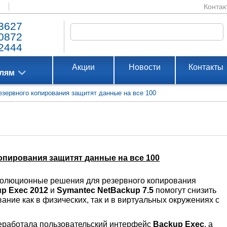
Контак
3627
0872
2444
Акции
Новости
Контакты
елям
зервного копирования защитят данные на все 100
опирования защитят данные на все 100
олюционные решения для резервного копирования
up Exec 2012
и
Symantec NetBackup 7.5
помогут снизить
ание как в физических, так и в виртуальных окружениях с
реработала пользовательский интерфейс
Backup Exec
, а