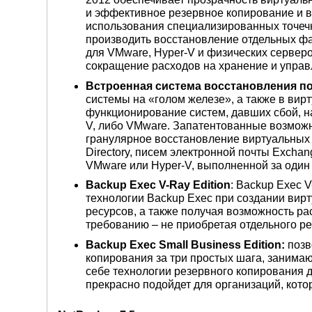
и эффективное резервное копирование и 
использования специализированных точечн
производить восстановление отдельных ф
для VMware, Hyper-V и физических серверо
сокращение расходов на хранение и управ
Встроенная система восстановления п
системы на «голом железе», а также в вир
функционирование систем, давших сбой, н
V, либо VMware. Запатентованные возмож
гранулярное восстановление виртуальных 
Directory, писем электронной почты Excha
VMware или Hyper-V, выполненной за один
Backup
Exec
V
-
Ray
Edition
: Backup Exec 
технологии Backup Exec при создании ви
ресурсов, а также получая возможность р
требованию – не приобретая отдельного р
Backup
Exec
Small
Business
Edition
:
позв
копирования за три простых шага, занима
себе технологии резервного копирования д
прекрасно подойдет для организаций, кото