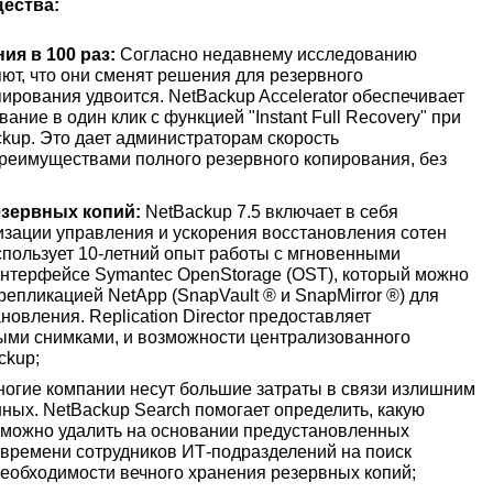
ества:
я в 100 раз:
Согласно недавнему исследованию
ют, что они сменят решения для резервного
пирования удвоится. NetBackup Accelerator обеспечивает
ание в один клик с функцией "Instant Full Recovery" при
kup. Это дает администраторам скорость
реимуществами полного резервного копирования, без
зервных копий:
NetBackup 7.5 включает в себя
ализации управления и ускорения восстановления сотен
использует 10-летний опыт работы с мгновенными
интерфейсе Symantec OpenStorage (OST), который можно
епликацией NetApp (SnapVault ® и SnapMirror ®) для
овления. Replication Director предоставляет
ыми снимками, и возможности централизованного
ckup;
огие компании несут большие затраты в связи излишним
ных. NetBackup Search помогает определить, какую
 можно удалить на основании предустановленных
и времени сотрудников ИТ-подразделений на поиск
еобходимости вечного хранения резервных копий;