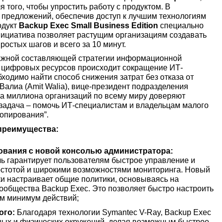
того, чтобы упростить работу с продуктом. В
 предложений, обеспечив доступ к лучшим технологиям
одукт
Backup Exec Small Business Edition
специально
нициатива позволяет растущим организациям создавать
остых шагов и всего за 10 минут.
важной составляющей стратегии информационной
а цифровых ресурсов происходит сокращение ИТ-
ходимо найти способ снижения затрат без отказа от
Валиа (Amit Walia), вице-президент подразделения
ва миллиона организаций по всему миру доверяют
 задача – помочь ИТ-специалистам и владельцам малого
опирования”.
преимущества:
ования с новой консолью администратора:
ь гарантирует пользователям быстрое управление и
стотой и широкими возможностями мониторинга. Новый
и настраивает общие политики, основываясь на
ообщества Backup Exec. Это позволяет быстро настроить
ом минимум действий;
ого:
Благодаря технологии Symantec V-Ray, Backup Exec
ных и физических окружений, делая возможным быстрое