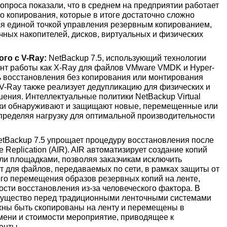
опроса показали, что в среднем на предприятии работает
о копирования, которые в итоге достаточно сложно
ся единой точкой управления резервным копированием,
чных накопителей, дисков, виртуальных и физических
го с V-Ray:
NetBackup 7.5, использующий технологии
ант работы как X-Ray для файлов VMware VMDK и Hyper-
ь восстановления без копирования или монтирования
 V-Ray также реализует дедупликацию для физических и
ения. Интеллектуальные политики NetBackup Virtual
ически обнаруживают и защищают новые, перемещенные или
ределяя нагрузку для оптимальной производительности
tBackup 7.5 упрощает процедуру восстановления после
 Replication (AIR). AIR автоматизирует создание копий
ли площадками, позволяя заказчикам исключить
т для файлов, передаваемых по сети, в рамках защиты от
ого перемещения образов резервных копий на ленте,
сти восстановления из-за человеческого фактора. В
имущество перед традиционными ленточными системами
жны быть скопированы на ленту и перемещены в
мени и стоимости мероприятие, приводящее к
енты.