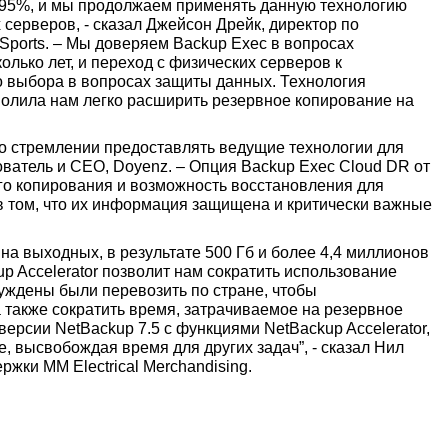
 95%, и мы продолжаем применять данную технологию
 серверов, - сказал Джейсон Дрейк, директор по
 Sports. – Мы доверяем Backup Exec в вопросах
лько лет, и переход с физических серверов к
о выбора в вопросах защиты данных. Технология
зволила нам легко расширить резервное копирование на
 о стремлении предоставлять ведущие технологии для
ователь и CEO, Doyenz. – Опция Backup Exec Cloud DR от
го копирования и возможность восстановления для
 в том, что их информация защищена и критически важные
а выходных, в результате 500 Гб и более 4,4 миллионов
up Accelerator позволит нам сократить использование
нуждены были перевозить по стране, чтобы
 также сократить время, затрачиваемое на резервное
ерсии NetBackup 7.5 с функциями NetBackup Accelerator,
, высвобождая время для других задач”, - сказал Нил
ржки MM Electrical Merchandising.