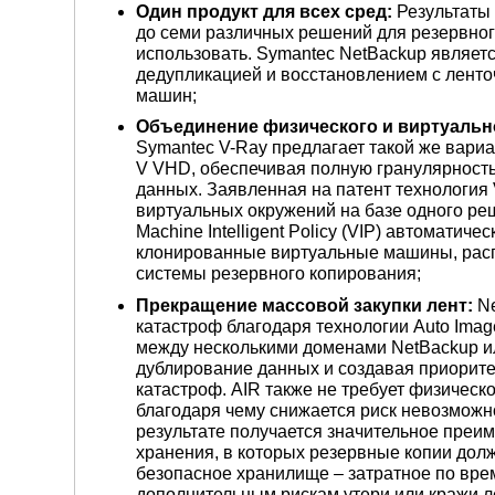
Один продукт для всех сред:
Результаты 
до семи различных решений для резервног
использовать. Symantec NetBackup являет
дедупликацией и восстановлением с ленто
машин;
Объединение физического и виртуально
Symantec V-Ray предлагает такой же вари
V VHD, обеспечивая полную гранулярност
данных. Заявленная на патент технология
виртуальных окружений на базе одного реш
Machine Intelligent Policy (VIP) автомат
клонированные виртуальные машины, расп
системы резервного копирования;
Прекращение массовой закупки лент:
Ne
катастроф благодаря технологии Auto Image
между несколькими доменами NetBackup и
дублирование данных и создавая приорите
катастроф. AIR также не требует физическ
благодаря чему снижается риск невозможно
результате получается значительное пре
хранения, в которых резервные копии дол
безопасное хранилище – затратное по вре
дополнительным рискам утери или кражи л