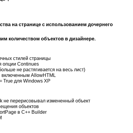
ства на странице с использованием дочернего
шим количеством объектов в дизайнере.
ичных стилей страницы
 опции Continues
ольше не растягивается на весь лист)
 с включенным AllowHTML
 = True для Windows XP
ck не перерисовывал измененный объект
мещения объектов
rtPage в C++ Builder
M