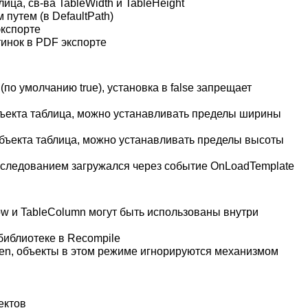
ица, св-ва TableWidth и TableHeight
 путем (в DefaultPath)
экспорте
инок в PDF экспорте
по умолчанию true), установка в false запрещает
бъекта таблица, можно устанавливать пределы ширины
объекта таблица, можно устанавливать пределы высоты
наследованием загружался через событие OnLoadTemplate
w и TableColumn могут быть использованы внутри
 библиотеке в Recompile
n, объекты в этом режиме игнорируются механизмом
ектов