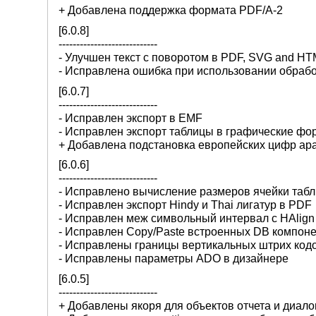
+ Добавлена поддержка формата PDF/A-2
[6.0.8]
----------------------------
- Улучшен текст с поворотом в PDF, SVG and HT
- Исправлена ошибка при использовании обрабо
[6.0.7]
----------------------------
- Исправлен экспорт в EMF
- Исправлен экспорт таблицы в графические ф
+ Добавлена подстановка европейских цифр ара
[6.0.6]
----------------------------
- Исправлено вычисление размеров ячейки табл
- Исправлен экспорт Hindy и Thai лигатур в PDF
- Исправлен меж символьный интервал с HAlign
- Исправлен Copy/Paste встроенных DB компон
- Исправлены границы вертикальных штрих код
- Исправлены параметры ADO в дизайнере
[6.0.5]
----------------------------
+ Добавлены якоря для объектов отчета и диал