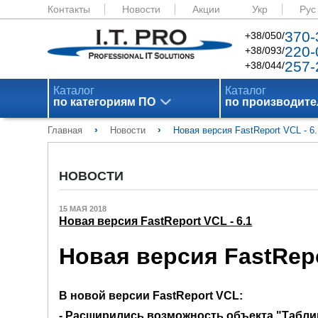
Контакты
Новости
Акции
Укр
Рус
370-
+38/050/
220-
+38/093/
257-
+38/044/
Каталог
Каталог
по категориям ПО
по производит
›
›
Главная
Новости
Новая версия FastReport VCL - 6.
НОВОСТИ
15 МАЯ 2018
Новая версия FastReport VCL - 6.1
Новая версия FastRepo
В новой версии FastReport VCL:
- Расширились возможность объекта "Табли