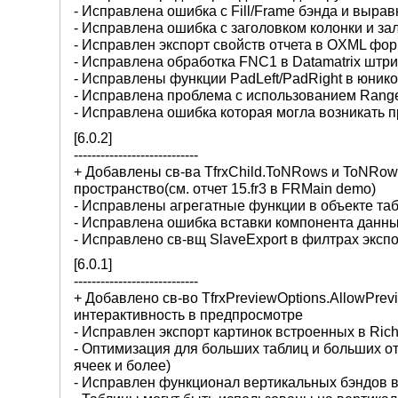
- Исправлена ошибка с Fill/Frame бэнда и выра
- Исправлена ошибка с заголовком колонки и за
- Исправлен экспорт свойств отчета в OXML фо
- Исправлена обработка FNC1 в Datamatrix штри
- Исправлены функции PadLeft/PadRight в юник
- Исправлена проблема с использованием Range
- Исправлена ошибка которая могла возникать 
[6.0.2]
----------------------------
+ Добавлены св-ва TfrxChild.ToNRows и ToNRow
пространство(см. отчет 15.fr3 в FRMain demo)
- Исправлены агрегатные функции в объекте та
- Исправлена ошибка вставки компонента данны
- Исправлено св-вщ SlaveExport в филтрах эксп
[6.0.1]
----------------------------
+ Добавлено св-во TfrxPreviewOptions.AllowPrevi
интерактивность в предпросмотре
- Исправлен экспорт картинок встроенных в Ric
- Оптимизация для больших таблиц и больших о
ячеек и более)
- Исправлен функционал вертикальных бэндов в