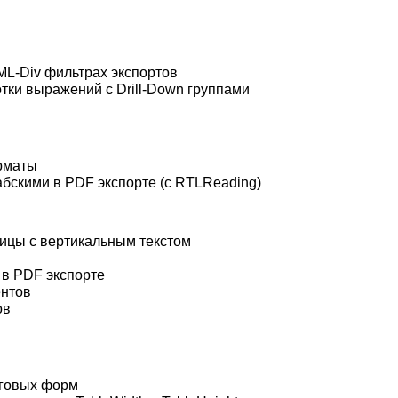
ML-Div фильтрах экспортов
тки выражений с Drill-Down группами
орматы
бскими в PDF экспорте (с RTLReading)
ицы с вертикальным текстом
 в PDF экспорте
ентов
ов
оговых форм