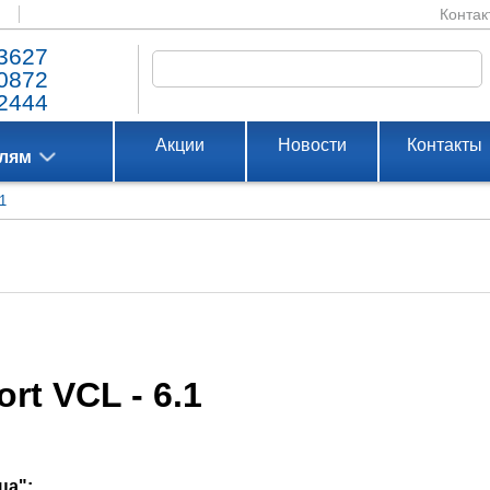
Контак
3627
0872
2444
Акции
Новости
Контакты
елям
1
rt VCL - 6.1
ца";