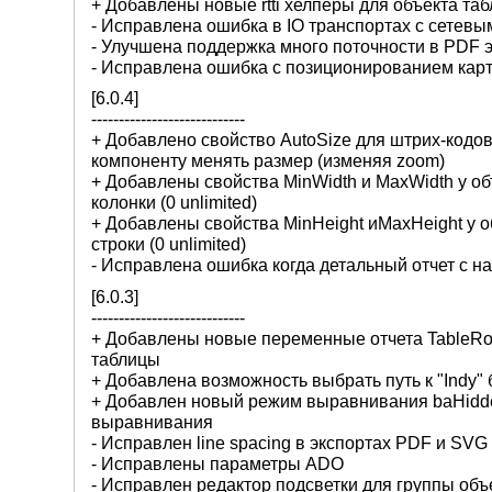
+ Добавлены новые rtti хелперы для объекта табл
- Исправлена ошибка в IO транспортах с сетевым
- Улучшена поддержка много поточности в PDF 
- Исправлена ошибка с позиционированием карт
[6.0.4]
----------------------------
+ Добавлено свойство AutoSize для штрих-кодов(
компоненту менять размер (изменяя zoom)
+ Добавлены свойства MinWidth и MaxWidth у о
колонки (0 unlimited)
+ Добавлены свойства MinHeight иMaxHeight у 
строки (0 unlimited)
- Исправлена ошибка когда детальный отчет с 
[6.0.3]
----------------------------
+ Добавлены новые переменные отчета TableRo
таблицы
+ Добавлена возможность выбрать путь к "Indy"
+ Добавлен новый режим выравнивания baHidde
выравнивания
- Исправлен line spacing в экспортах PDF и SVG
- Исправлены параметры ADO
- Исправлен редактор подсветки для группы объ