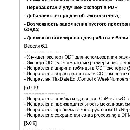
- Переработан и улучшен экспорт в PDF;
- Добавлены якоря для объектов отчета;
- Возможность заполнения пустого простран
бэнда;
- Движок оптимизирован для работы с боль
Версия 6.1
----------------------------
- Улучшен экспорт ODT для использования разл
- Экспорт ODT максимальные размеры листа для
- Исправлена ширина таблицы в ODT экспорте (б
- Исправлена обработка текста в ODT экспорте
- Исправлен TfrxDateEditControl с WeekNumbers
[6.0.10]
----------------------------
- Исправлена ошибка когда вызов OnPreviewCli
- Исправлена производительность механизма с
- Исправлена проблема с конструктором TfrxRepo
- Исправлено сохранения св-ва processing в DF
[6.0.9]
----------------------------