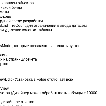
вниванием объектов
ливкой бэнда
рматы
х-коде
ордной среде разработки
End = reCount для ограничения вывода датасета
при удалении колонки таблицы
sMode , которые позволяют заполнять пустое
блица
х на страницу отчета
ортов
ewEdit - Установка в False отключает всю
hView
тчетов (Дизайнер может обрабатывать таблицы с 10000
 дизайнере отчетов