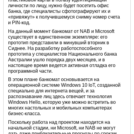
личности по лицу, нужно будет посетить офис
банка, где специалисты сфотографируют их и
«привяжут» к получившемуся снимку номер счета
и PIN-код.
На данный момент банкомат от NAB и Microsoft
существует в единственном экземпляре: его
прототип представили в минувший вторник в
Сиднее. На разработку работоспособного
прототипа у специалистов Национального банка
Австралии ушло порядка двух месяцев, и в
настоящее время ведется активная отладка его
программной части.
В этом плане банкомат основывается на
операционной системе Windows 10 IoT, созданной
специально для интернета вещей, и за
распознавание лиц здесь отвечает технология
Windows Hello, которую уже можно встретить во
многих настольных и мобильных компьютерах
бизнес-класса.
Поскольку работа над проектом находится на
начальной стадии, ни Microsoft, ни NAB не могут
дать даже приблизительные прогнозы по срокам