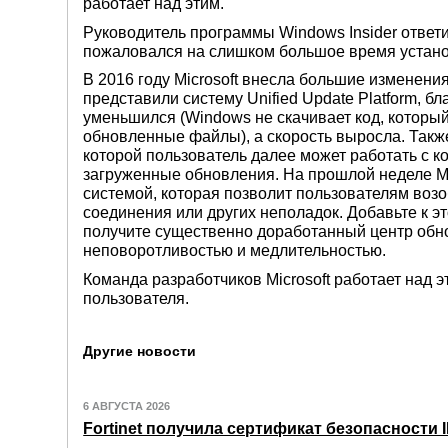
работает над этим.
Руководитель программы Windows Insider ответил
пожаловался на слишком большое время устано
В 2016 году Microsoft внесла большие изменени
представили систему Unified Update Platform, 
уменьшился (Windows не скачивает код, который
обновленные файлы), а скорость выросла. Такж
которой пользователь далее может работать с 
загруженные обновления. На прошлой неделе Mic
системой, которая позволит пользователям воз
соединения или других неполадок. Добавьте к э
получите существенно доработанный центр обно
неповоротливостью и медлительностью.
Команда разработчиков Microsoft работает над 
пользователя.
Другие новости
6 АВГУСТА 2026
Fortinet получила сертификат безопасности IE