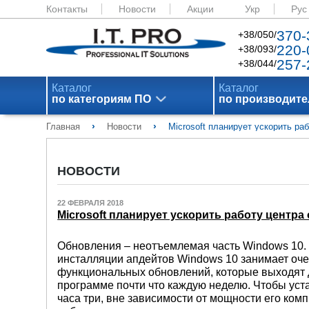
Контакты
Новости
Акции
Укр
Рус
370-
+38/050/
220-
+38/093/
257-
+38/044/
Каталог
Каталог
по категориям ПО
по производит
›
›
Главная
Новости
Microsoft планирует ускорить ра
НОВОСТИ
22 ФЕВРАЛЯ 2018
Microsoft планирует ускорить работу центр
Обновления – неотъемлемая часть Windows 10. Н
инсталляции апдейтов Windows 10 занимает оче
функциональных обновлений, которые выходят дв
программе почти что каждую неделю. Чтобы уст
часа три, вне зависимости от мощности его компь